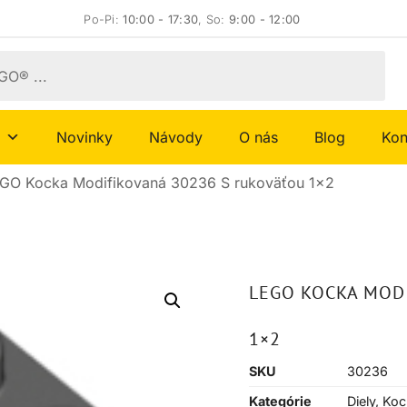
Po-Pi:
10:00 - 17:30
, So:
9:00 - 12:00
Novinky
Návody
O nás
Blog
Kon
GO Kocka Modifikovaná 30236 S rukoväťou 1×2
LEGO KOCKA MOD
1×2
SKU
30236
Kategórie
Diely
,
Koc