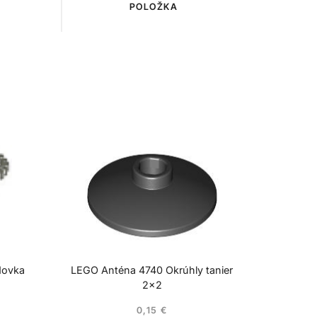
POLOŽKA
dovka
LEGO Anténa 4740 Okrúhly tanier
2×2
0,15
€