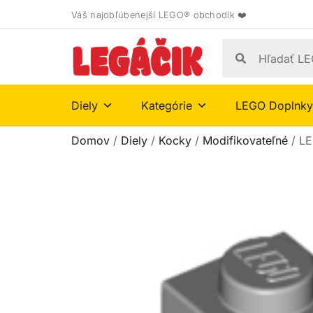
Váš najobľúbenejší LEGO® obchodík ❤️
Diely
Kategórie
LEGO Doplnky
Domov
/
Diely
/
Kocky
/
Modifikovateľné
/ LE