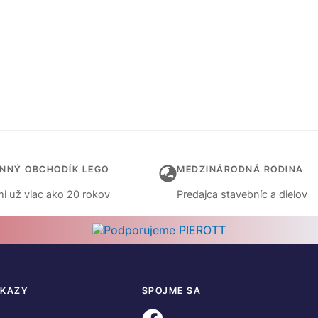
INNÝ OBCHODÍK LEGO
MEDZINÁRODNÁ RODINA
i už viac ako 20 rokov
Predajca stavebníc a dielov
DKAZY
SPOJME SA