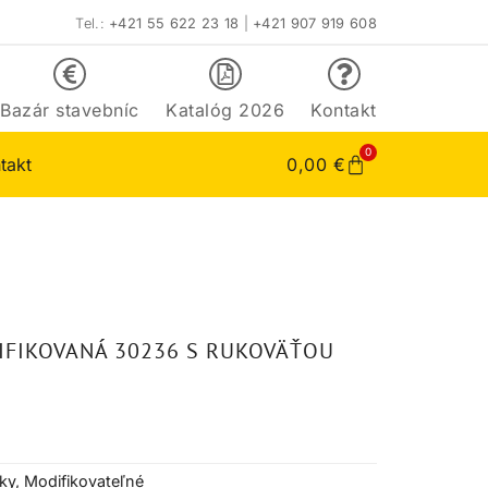
Tel.:
+421 55 622 23 18
|
+421 907 919 608
Bazár stavebníc
Katalóg 2026
Kontakt
0
takt
0,00
€
IFIKOVANÁ 30236 S RUKOVÄŤOU
ky
,
Modifikovateľné