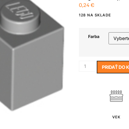
0,24
€
128 NA SKLADE
Farba
PRIDAŤ DO 
VEK