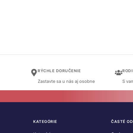
RÝCHLE DORUČENIE
ROD
Zastavte sa u nás aj osobne
S vam
KATEGÓRIE
ČASTÉ O