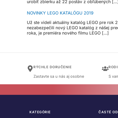
urobiť zbierku až 22 postáv z obľúbených […
NOVINKY LEGO KATALÓGU 2019
Už ste videli aktuálny katalóg LEGO pre rok 20
nezabezpečili nový LEGO katalóg z nášej pre
roka, je premiéra nového filmu LEGO […]
RÝCHLE DORUČENIE
ROD
Zastavte sa u nás aj osobne
S vam
KATEGÓRIE
ČASTÉ O