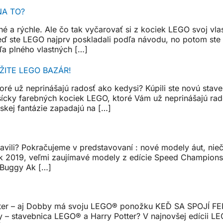
NA TO?
né a rýchle. Ale čo tak vyčarovať si z kociek LEGO svoj vl
eď ste LEGO najprv poskladali podľa návodu, no potom ste 
ľa plného vlastných […]
ŽITE LEGO BAZÁR!
é už neprinášajú radosť ako kedysi? Kúpili ste novú staveb
ícky farebných kociek LEGO, ktoré Vám už neprinášajú rados
skej fantázie zapadajú na […]
ravili? Pokračujeme v predstavovaní : nové modely áut, ni
k 2019, veľmi zaujímavé modely z edície Speed ​​Champion
 Buggy Ak […]
Potter – aj Dobby má svoju LEGO® ponožku KEĎ SA SPOJ
 – stavebnica LEGO® a Harry Potter? V najnovšej edícii LEGO