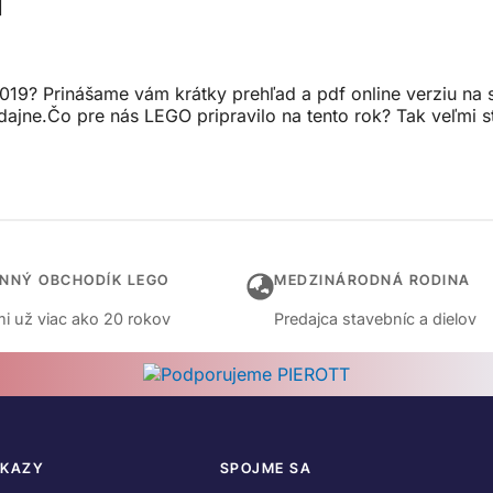
]
19? Prinášame vám krátky prehľad a pdf online verziu na sti
dajne.Čo pre nás LEGO pripravilo na tento rok? Tak veľmi 
INNÝ OBCHODÍK LEGO
MEDZINÁRODNÁ RODINA
i už viac ako 20 rokov
Predajca stavebníc a dielov
DKAZY
SPOJME SA