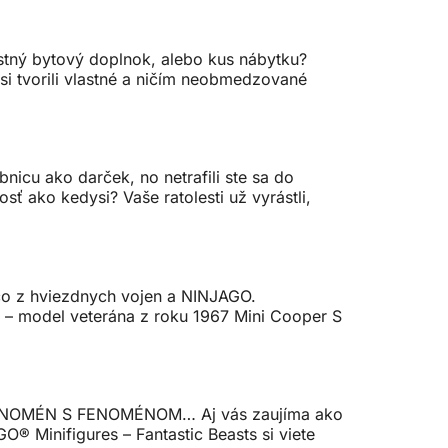
astný bytový doplnok, alebo kus nábytku?
si tvorili vlastné a ničím neobmedzované
nicu ako darček, no netrafili ste sa do
ť ako kedysi? Vaše ratolesti už vyrástli,
ečo z hviezdnych vojen a NINJAGO.
s – model veterána z roku 1967 Mini Cooper S
Í FENOMÉN S FENOMÉNOM… Aj vás zaujíma ako
® Minifigures – Fantastic Beasts si viete