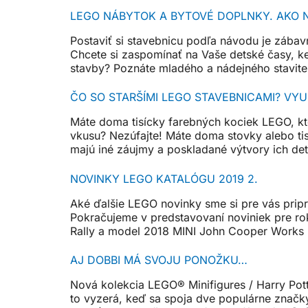
LEGO NÁBYTOK A BYTOVÉ DOPLNKY. AKO 
Postaviť si stavebnicu podľa návodu je zábav
Chcete si zaspomínať na Vaše detské časy, k
stavby? Poznáte mladého a nádejného stavite
ČO SO STARŠÍMI LEGO STAVEBNICAMI? VYU
Máte doma tisícky farebných kociek LEGO, ktor
vkusu? Nezúfajte! Máte doma stovky alebo tis
majú iné záujmy a poskladané výtvory ich det
NOVINKY LEGO KATALÓGU 2019 2.
Aké ďalšie LEGO novinky sme si pre vás prip
Pokračujeme v predstavovaní noviniek pre ro
Rally a model 2018 MINI John Cooper Works
AJ DOBBI MÁ SVOJU PONOŽKU…
Nová kolekcia LEGO® Minifigures / Harry 
to vyzerá, keď sa spoja dve populárne značky