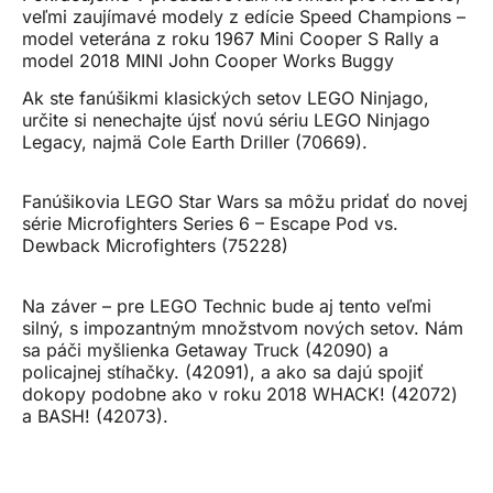
veľmi zaujímavé modely z edície Speed ​​Champions –
model veterána z roku 1967 Mini Cooper S Rally a
model 2018 MINI John Cooper Works Buggy
Ak ste fanúšikmi klasických setov LEGO Ninjago,
určite si nenechajte újsť novú sériu LEGO Ninjago
Legacy, najmä Cole Earth Driller (70669).
Fanúšikovia LEGO Star Wars sa môžu pridať do novej
série Microfighters Series 6 – Escape Pod vs.
Dewback Microfighters (75228)
Na záver – pre LEGO Technic bude aj tento veľmi
silný, s impozantným množstvom nových setov. Nám
sa páči myšlienka Getaway Truck (42090) a
policajnej stíhačky. (42091), a ako sa dajú spojiť
dokopy podobne ako v roku 2018 WHACK! (42072)
a BASH! (42073).