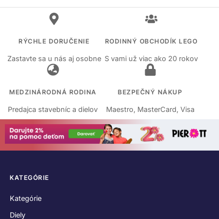
RÝCHLE DORUČENIE
RODINNÝ OBCHODÍK LEGO
Zastavte sa u nás aj osobne
S vami už viac ako 20 rokov
MEDZINÁRODNÁ RODINA
BEZPEČNÝ NÁKUP
Predajca stavebníc a dielov
Maestro, MasterCard, Visa
KATEGÓRIE
Kategórie
Diely