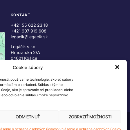
KONTAKT
+421 55 622 23 18
+421 907 919 608
legacik@legacik.sk
Legáčik s.r.o
Hrnčiarska 2/A
04001 Košice
Slovenská Republika
Cookie súbory
IČO: 47556927
enosti, používame technológie, ako sú súbory
IČ DPH: SK2023978330
nformáciám o zariadení. Súhlas s týmito
daje, ako je správanie pri prehliadaní alebo
 alebo odvolanie súhlasu môže nepriaznivo
ODMIETNUŤ
ZOBRAZIŤ MOŽNOSTI
 ©2026 The LEGO Group. Všetky práva vyhradené
lásenie o ochrane osobných údajov
Vyhlásenie o ochrane osobných údajov