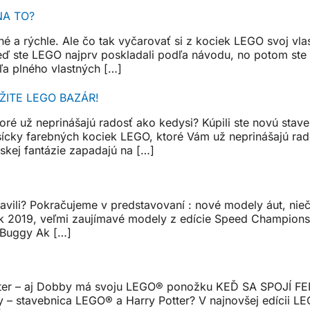
NA TO?
né a rýchle. Ale čo tak vyčarovať si z kociek LEGO svoj vl
eď ste LEGO najprv poskladali podľa návodu, no potom ste 
ľa plného vlastných […]
ŽITE LEGO BAZÁR!
é už neprinášajú radosť ako kedysi? Kúpili ste novú staveb
ícky farebných kociek LEGO, ktoré Vám už neprinášajú rados
skej fantázie zapadajú na […]
ravili? Pokračujeme v predstavovaní : nové modely áut, ni
k 2019, veľmi zaujímavé modely z edície Speed ​​Champion
 Buggy Ak […]
Potter – aj Dobby má svoju LEGO® ponožku KEĎ SA SPOJ
 – stavebnica LEGO® a Harry Potter? V najnovšej edícii LEGO