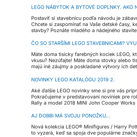
LEGO NÁBYTOK A BYTOVÉ DOPLNKY. AKO 
Postaviť si stavebnicu podľa návodu je zábav
Chcete si zaspomínať na Vaše detské časy, k
stavby? Poznáte mladého a nádejného stavite
ČO SO STARŠÍMI LEGO STAVEBNICAMI? VYU
Máte doma tisícky farebných kociek LEGO, ktor
vkusu? Nezúfajte! Máte doma stovky alebo tis
majú iné záujmy a poskladané výtvory ich det
NOVINKY LEGO KATALÓGU 2019 2.
Aké ďalšie LEGO novinky sme si pre vás prip
Pokračujeme v predstavovaní noviniek pre ro
Rally a model 2018 MINI John Cooper Works
AJ DOBBI MÁ SVOJU PONOŽKU…
Nová kolekcia LEGO® Minifigures / Harry 
to vyzerá, keď sa spoja dve populárne značky