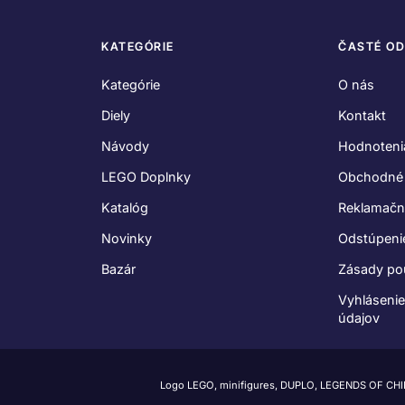
KATEGÓRIE
ČASTÉ O
Kategórie
O nás
Diely
Kontakt
Návody
Hodnoteni
LEGO Doplnky
Obchodné
Katalóg
Reklamačn
Novinky
Odstúpeni
Bazár
Zásady po
Vyhláseni
údajov
Logo LEGO, minifigures, DUPLO, LEGENDS OF CH