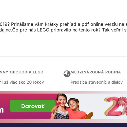
]
19? Prinášame vám krátky prehľad a pdf online verziu na sti
dajne.Čo pre nás LEGO pripravilo na tento rok? Tak veľmi 
INNÝ OBCHODÍK LEGO
MEDZINÁRODNÁ RODINA
i už viac ako 20 rokov
Predajca stavebníc a dielov