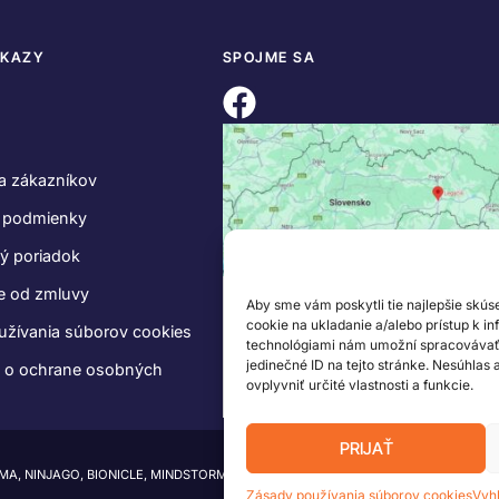
DKAZY
SPOJME SA
a zákazníkov
 podmienky
ý poriadok
e od zmluvy
Aby sme vám poskytli tie najlepšie skús
cookie na ukladanie a/alebo prístup k i
užívania súborov cookies
technológiami nám umožní spracovávať ú
jedinečné ID na tejto stránke. Nesúhlas
e o ochrane osobných
ovplyvniť určité vlastnosti a funkcie.
PRIJAŤ
IMA, NINJAGO, BIONICLE, MINDSTORMS a MIXELS sú ochranné známky LEGO Group.
Zásady používania súborov cookies
Vyh