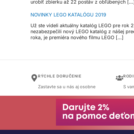
urobiť zbierku až 22 postáv z obľúbených […
NOVINKY LEGO KATALÓGU 2019
Už ste videli aktuálny katalóg LEGO pre rok 20
nezabezpečili nový LEGO katalóg z nášej pre
roka, je premiéra nového filmu LEGO […]
RÝCHLE DORUČENIE
ROD
Zastavte sa u nás aj osobne
S vam