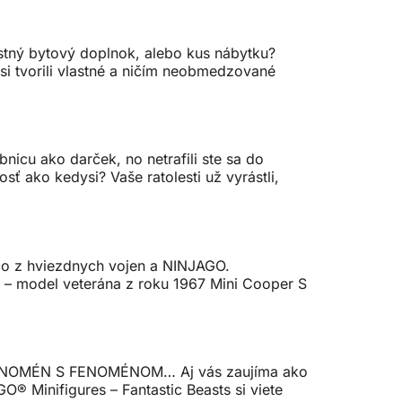
astný bytový doplnok, alebo kus nábytku?
si tvorili vlastné a ničím neobmedzované
nicu ako darček, no netrafili ste sa do
ť ako kedysi? Vaše ratolesti už vyrástli,
ečo z hviezdnych vojen a NINJAGO.
s – model veterána z roku 1967 Mini Cooper S
Í FENOMÉN S FENOMÉNOM… Aj vás zaujíma ako
® Minifigures – Fantastic Beasts si viete