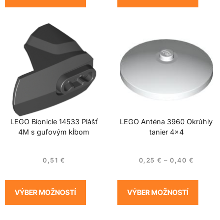
LEGO Bionicle 14533 Plášť
LEGO Anténa 3960 Okrúhly
4M s guľovým kĺbom
tanier 4×4
0,51
€
0,25
€
–
0,40
€
VÝBER MOŽNOSTÍ
VÝBER MOŽNOSTÍ