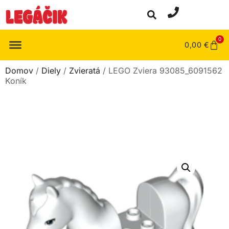
0
0,00
€
Domov
/
Diely
/
Zvieratá
/ LEGO Zviera 93085_6091562
Koník