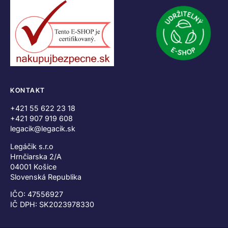
KONTAKT
+421 55 622 23 18
+421 907 919 608
legacik@legacik.sk
Legáčik s.r.o
Hrnčiarska 2/A
04001 Košice
Slovenská Republika
IČO: 47556927
IČ DPH: SK2023978330