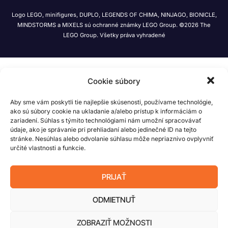
Logo LEGO, minifigures, DUPLO, LEGENDS OF CHIMA, NINJAGO, BIONICLE,
MINDSTORMS a MIXELS sú ochranné známky LEGO Group. ©2026 The
LEGO Group. Všetky práva vyhradené
Cookie súbory
Aby sme vám poskytli tie najlepšie skúsenosti, používame technológie,
ako sú súbory cookie na ukladanie a/alebo prístup k informáciám o
zariadení. Súhlas s týmito technológiami nám umožní spracovávať
údaje, ako je správanie pri prehliadaní alebo jedinečné ID na tejto
stránke. Nesúhlas alebo odvolanie súhlasu môže nepriaznivo ovplyvniť
určité vlastnosti a funkcie.
PRIJAŤ
ODMIETNUŤ
ZOBRAZIŤ MOŽNOSTI