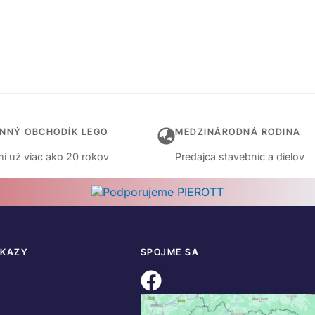
INNÝ OBCHODÍK LEGO
MEDZINÁRODNÁ RODINA
i už viac ako 20 rokov
Predajca stavebníc a dielov
DKAZY
SPOJME SA