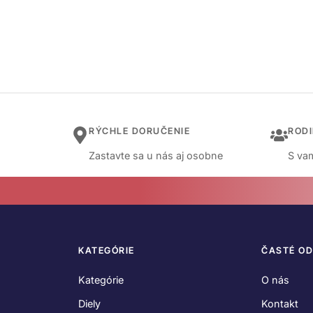
RÝCHLE DORUČENIE
ROD
Zastavte sa u nás aj osobne
S vam
KATEGÓRIE
ČASTÉ O
Kategórie
O nás
Diely
Kontakt