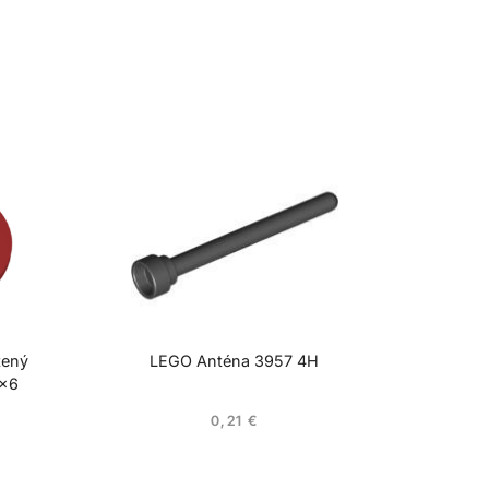
tený
LEGO Anténa 3957 4H
6×6
0,21
€