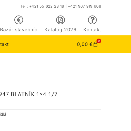
Tel.:
+421 55 622 23 18
|
+421 907 919 608
Bazár stavebníc
Katalóg 2026
Kontakt
0
takt
0,00
€
947 BLATNÍK 1×4 1/2
idlá