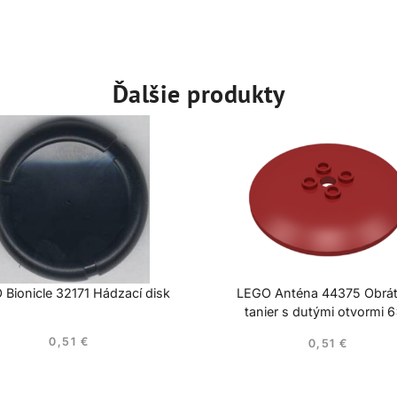
Ďalšie produkty
Bionicle 32171 Hádzací disk
LEGO Anténa 44375 Obrá
tanier s dutými otvormi 
0,51
€
0,51
€