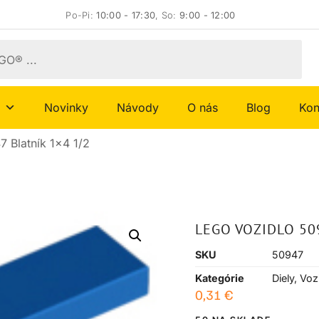
Po-Pi:
10:00 - 17:30
, So:
9:00 - 12:00
Novinky
Návody
O nás
Blog
Kon
 Blatník 1×4 1/2
LEGO VOZIDLO 50
SKU
50947
Kategórie
Diely
,
Voz
0,31
€