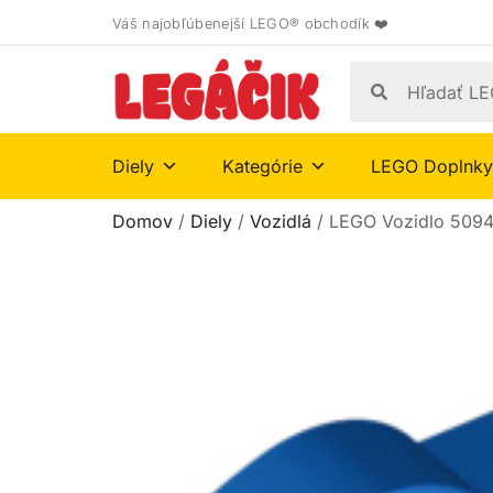
Váš najobľúbenejší LEGO® obchodík ❤️
Diely
Kategórie
LEGO Doplnky
Domov
/
Diely
/
Vozidlá
/ LEGO Vozidlo 50947