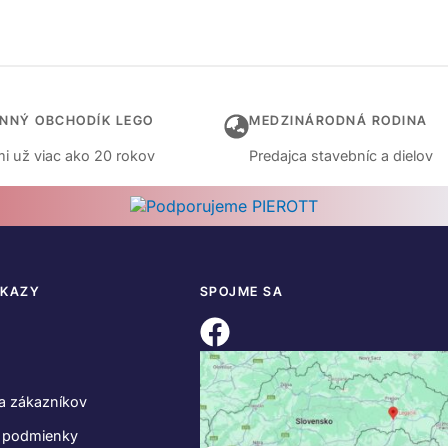
INNÝ OBCHODÍK LEGO
MEDZINÁRODNÁ RODINA
i už viac ako 20 rokov
Predajca stavebníc a dielov
DKAZY
SPOJME SA
a zákazníkov
 podmienky