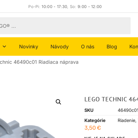
Po-Pi:
10:00 - 17:30
, So:
9:00 - 12:00
Novinky
Návody
O nás
Blog
Kon
chnic 46490c01 Riadiaca náprava
LEGO TECHNIC 46
SKU
46490c0
Kategórie
Riadenie
,
3,50
€