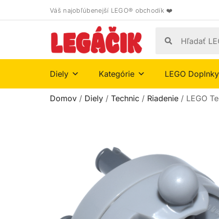
Váš najobľúbenejší LEGO® obchodík ❤️
Diely
Kategórie
LEGO Doplnky
Domov
/
Diely
/
Technic
/
Riadenie
/ LEGO Te