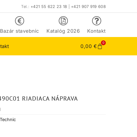
Tel.:
+421 55 622 23 18
|
+421 907 919 608
Bazár stavebníc
Katalóg 2026
Kontakt
0
takt
0,00
€
490C01 RIADIACA NÁPRAVA
1
Technic