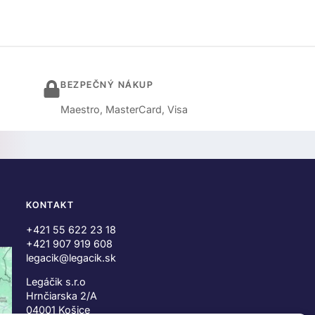
BEZPEČNÝ NÁKUP
Maestro, MasterCard, Visa
KONTAKT
+421 55 622 23 18
+421 907 919 608
legacik@legacik.sk
Legáčik s.r.o
Hrnčiarska 2/A
04001 Košice