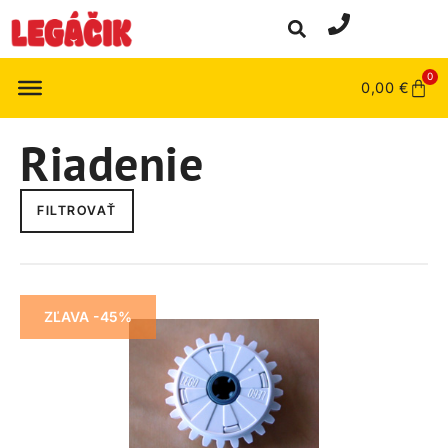
0
0,00
€
Riadenie
FILTROVAŤ
ZĽAVA -45%