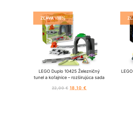
ZĽAVA -18%
ZĽ
LEGO Duplo 10425 Železničný
LEGO 
tunel a koľajnice – rozširujúca sada
18,10
€
22,00
€