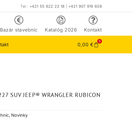
Tel.:
+421 55 622 23 18
|
+421 907 919 608
Bazár stavebníc
Katalóg 2026
Kontakt
0
takt
0,00
€
227 SUV JEEP® WRANGLER RUBICON
hnic
,
Novinky