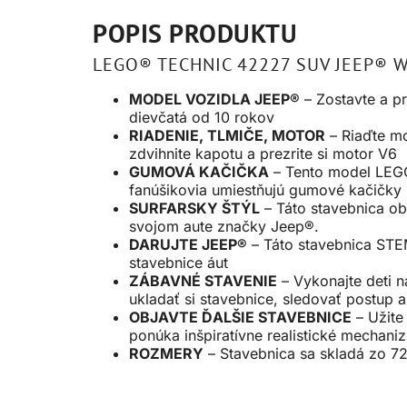
POPIS PRODUKTU
LEGO® TECHNIC 42227 SUV JEEP® 
MODEL VOZIDLA JEEP®
– Zostavte a p
dievčatá od 10 rokov
RIADENIE, TLMIČE, MOTOR
– Riaďte mo
zdvihnite kapotu a prezrite si motor V6
GUMOVÁ KAČIČKA
– Tento model LEGO
fanúšikovia umiestňujú gumové kačičky 
SURFARSKY ŠTÝL
– Táto stavebnica ob
svojom aute značky Jeep®.
DARUJTE JEEP®
– Táto stavebnica STEM
stavebnice áut
ZÁBAVNÉ STAVENIE
– Vykonajte deti 
ukladať si stavebnice, sledovať postup a
OBJAVTE ĎALŠIE STAVEBNICE
– Užite
ponúka inšpiratívne realistické mechani
ROZMERY
– Stavebnica sa skladá zo 72