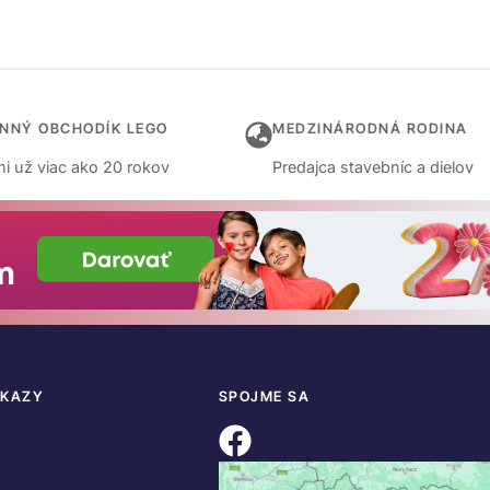
INNÝ OBCHODÍK LEGO
MEDZINÁRODNÁ RODINA
i už viac ako 20 rokov
Predajca stavebníc a dielov
DKAZY
SPOJME SA