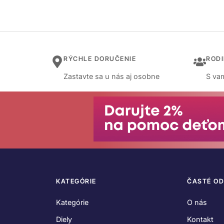
RÝCHLE DORUČENIE
ROD
Zastavte sa u nás aj osobne
S vam
KATEGÓRIE
ČASTÉ O
Kategórie
O nás
Diely
Kontakt