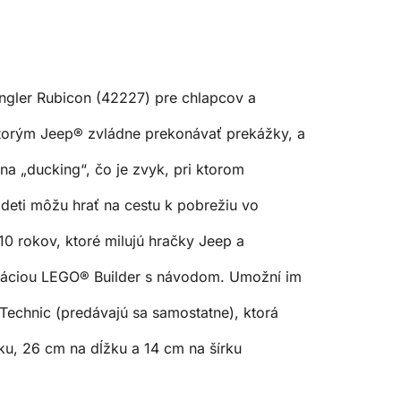
ngler Rubicon (42227) pre chlapcov a
ktorým Jeep® zvládne prekonávať prekážky, a
 „ducking“, čo je zvyk, pri ktorom
deti môžu hrať na cestu k pobrežiu vo
0 rokov, ktoré milujú hračky Jeep a
likáciou LEGO® Builder s návodom. Umožní im
Technic (predávajú sa samostatne), ktorá
u, 26 cm na dĺžku a 14 cm na šírku