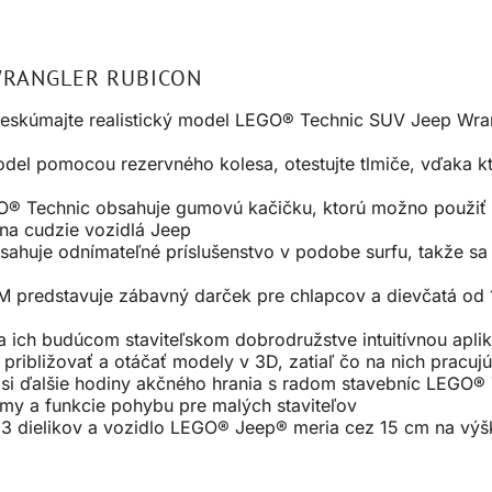
WRANGLER RUBICON
reskúmajte realistický model LEGO® Technic SUV Jeep Wra
del pomocou rezervného kolesa, otestujte tlmiče, vďaka 
® Technic obsahuje gumovú kačičku, ktorú možno použiť na
na cudzie vozidlá Jeep
sahuje odnímateľné príslušenstvo v podobe surfu, takže sa 
 predstavuje zábavný darček pre chlapcov a dievčatá od 1
na ich budúcom staviteľskom dobrodružstve intuitívnou ap
 približovať a otáčať modely v 3D, zatiaľ čo na nich pracujú
 si ďalšie hodiny akčného hrania s radom stavebníc LEGO® 
zmy a funkcie pohybu pre malých staviteľov
3 dielikov a vozidlo LEGO® Jeep® meria cez 15 cm na výšk