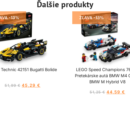
Ďalšie produkty
AVA -13%
ZĽAVA -13%
Technic 42151 Bugatti Bolide
LEGO Speed Champions 7
Pretekárske autá BMW M4 
BMW M Hybrid V8
45,29
€
51,99
€
44,59
€
51,25
€