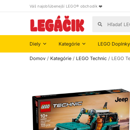
Váš najobľúbenejší LEGO® obchodík ❤️
Diely
Kategórie
LEGO Doplnky
Domov
/
Kategórie
/
LEGO Technic
/ LEGO Te