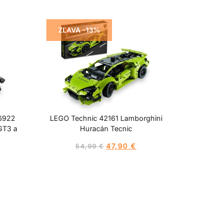
ZĽAVA -13%
6922
LEGO Technic 42161 Lamborghini
GT3 a
Huracán Tecnic
47,90
€
54,99
€