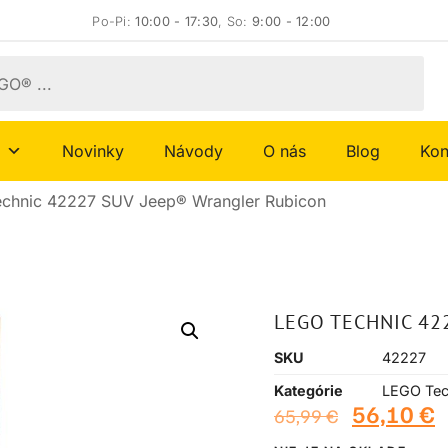
Po-Pi:
10:00 - 17:30
, So:
9:00 - 12:00
Novinky
Návody
O nás
Blog
Kon
chnic 42227 SUV Jeep® Wrangler Rubicon
LEGO TECHNIC 42
SKU
42227
Kategórie
LEGO Tec
56,10
€
65,99
€