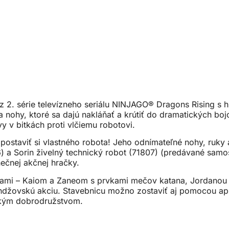
 z 2. série televízneho seriálu NINJAGO® Dragons Rising s
 nohy, ktoré sa dajú nakláňať a krútiť do dramatických boj
y v bitkách proti vlčiemu robotovi.
ostaviť si vlastného robota! Jeho odnímateľné nohy, ruky a
) a Sorin živelný technický robot (71807) (predávané samo
nečnej akčnej hračky.
rkami – Kaiom a Zaneom s prvkami mečov katana, Jordanou
indžovskú akciu. Stavebnicu možno zostaviť aj pomocou apl
ľským dobrodružstvom.