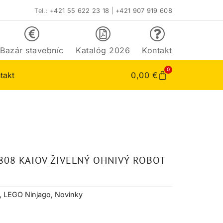
Tel.:
+421 55 622 23 18
|
+421 907 919 608
Bazár stavebníc
Katalóg 2026
Kontakt
0
takt
0,00
€
808 KAIOV ŽIVELNÝ OHNIVÝ ROBOT
,
LEGO Ninjago
,
Novinky