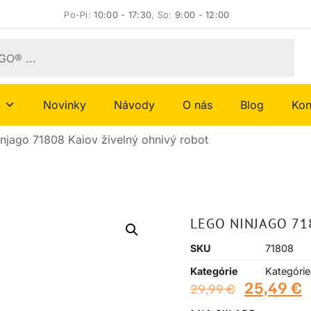
Po-Pi:
10:00 - 17:30
, So:
9:00 - 12:00
Novinky
Návody
O nás
Blog
Kon
njago 71808 Kaiov živelný ohnivý robot
LEGO NINJAGO 71
SKU
71808
Kategórie
Kategórie
25,49
€
29,99
€