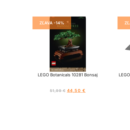
ZĽAVA -14%
ZĽ
LEGO Botanicals 10281 Bonsaj
LEGO 
44,50
€
51,99
€