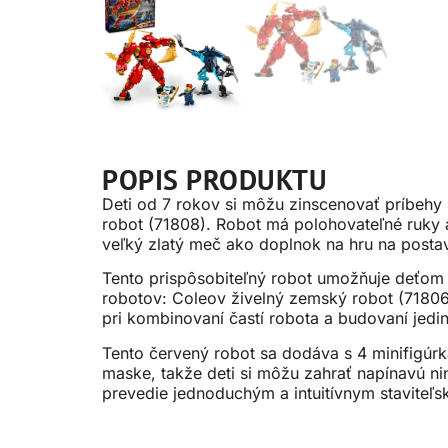
POPIS PRODUKTU
Deti od 7 rokov si môžu zinscenovať príbehy
robot (71808). Robot má polohovateľné ruky a
veľký zlatý meč ako doplnok na hru na postav
Tento prispôsobiteľný robot umožňuje deťom p
robotov: Coleov živelný zemský robot (71806
pri kombinovaní častí robota a budovaní jedi
Tento červený robot sa dodáva s 4 minifigú
maske, takže deti si môžu zahrať napínavú n
prevedie jednoduchým a intuitívnym stavite