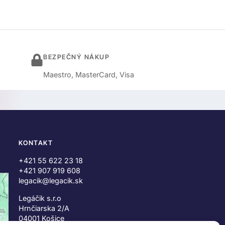
BEZPEČNÝ NÁKUP
Maestro, MasterCard, Visa
KONTAKT
+421 55 622 23 18
+421 907 919 608
legacik@legacik.sk
Legáčik s.r.o
Hrnčiarska 2/A
04001 Košice