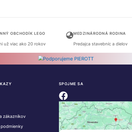
INNÝ OBCHODÍK LEGO
MEDZINÁRODNÁ RODINA
i už viac ako 20 rokov
Predajca stavebníc a dielov
DKAZY
SPOJME SA
a zákazníkov
 podmienky