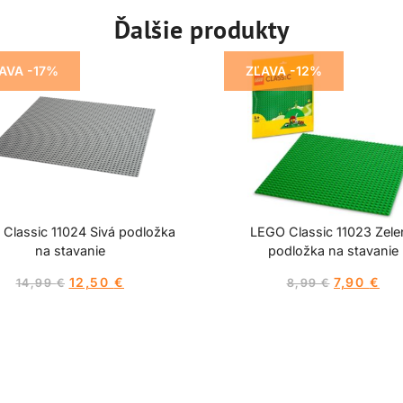
Ďalšie produkty
AVA -17%
ZĽAVA -12%
Classic 11024 Sivá podložka
LEGO Classic 11023 Zele
na stavanie
podložka na stavanie
12,50
€
7,90
€
14,99
€
8,99
€