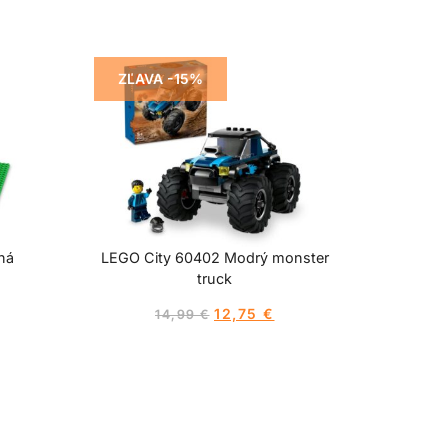
ZĽAVA -15%
ná
LEGO City 60402 Modrý monster
truck
12,75
€
14,99
€