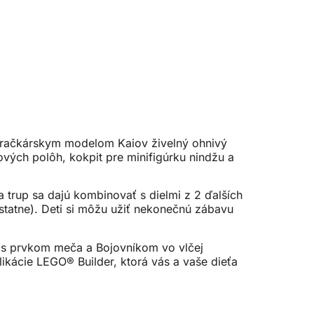
 hračkárskym modelom Kaiov živelný ohnivý
ových polôh, kokpit pre minifigúrku nindžu a
 trup sa dajú kombinovať s dielmi z 2 ďalších
statne). Deti si môžu užiť nekonečnú zábavu
 s prvkom meča a Bojovníkom vo vlčej
ikácie LEGO® Builder, ktorá vás a vaše dieťa