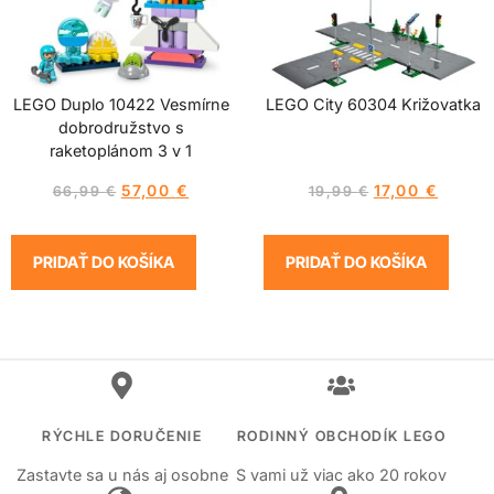
LEGO Duplo 10422 Vesmírne
LEGO City 60304 Križovatka
dobrodružstvo s
raketoplánom 3 v 1
57,00
€
17,00
€
66,99
€
19,99
€
PRIDAŤ DO KOŠÍKA
PRIDAŤ DO KOŠÍKA
RÝCHLE DORUČENIE
RODINNÝ OBCHODÍK LEGO
Zastavte sa u nás aj osobne
S vami už viac ako 20 rokov