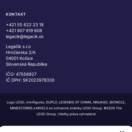
KONTAKT
+421 55 622 23 18
+421 907 919 608
legacik@legacik.sk
Legáčik s.r.o
Hrnčiarska 2/A
04001 Košice
Slovenská Republika
IČO: 47556927
IČ DPH: SK2023978330
Logo LEGO, minifigures, DUPLO, LEGENDS OF CHIMA, NINJAGO, BIONICLE,
MINDSTORMS a MIXELS sú ochranné známky LEGO Group. ©2026 The
LEGO Group. Všetky práva vyhradené