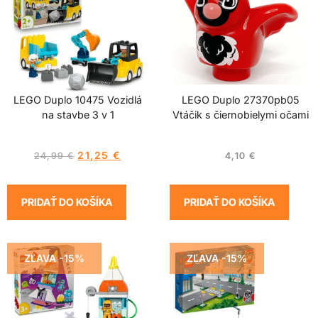
LEGO Duplo 10475 Vozidlá
LEGO Duplo 27370pb05
na stavbe 3 v 1
Vtáčik s čiernobielymi očami
21,25
€
24,99
€
4,10
€
PRIDAŤ DO KOŠÍKA
PRIDAŤ DO KOŠÍKA
ZĽAVA -15%
ZĽAVA -15%