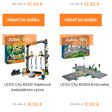
57,00
€
12,50
€
66,99
€
14,99
€
PRIDAŤ DO KOŠÍKA
PRIDAŤ DO KOŠÍKA
ZĽAVA -25%
ZĽAVA -15%
LEGO City 60341 Kladivová
LEGO City 60304 Križovatka
kaskadérska výzva
14,55
€
17,00
€
19,46
€
19,99
€