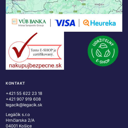
KONTAKT
+421 55 622 23 18
+421 907 919 608
legacik@legacik.sk
Legáčik s.r.o
Hrnčiarska 2/A
04001 Košice