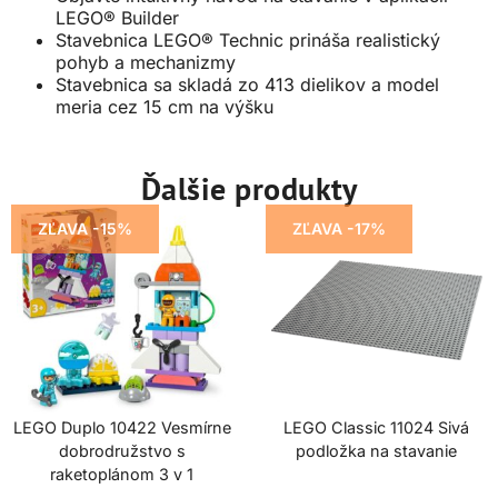
LEGO® Builder
Stavebnica LEGO® Technic prináša realistický
pohyb a mechanizmy
Stavebnica sa skladá zo 413 dielikov a model
meria cez 15 cm na výšku
Ďalšie produkty
ZĽAVA -15%
ZĽAVA -17%
LEGO Duplo 10422 Vesmírne
LEGO Classic 11024 Sivá
dobrodružstvo s
podložka na stavanie
raketoplánom 3 v 1