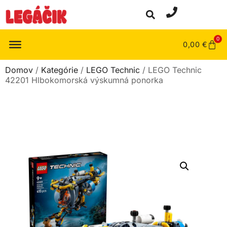
0
0,00
€
Domov
/
Kategórie
/
LEGO Technic
/ LEGO Technic
42201 Hlbokomorská výskumná ponorka