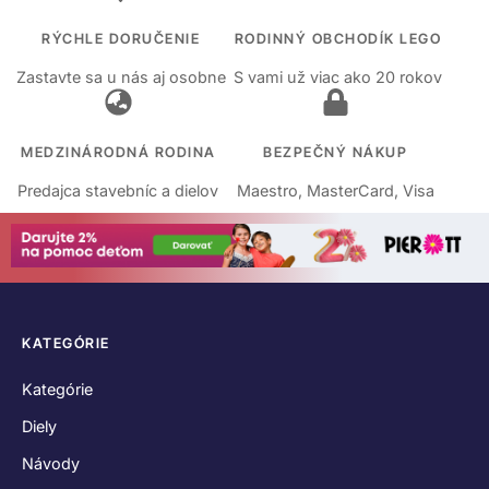
RÝCHLE DORUČENIE
RODINNÝ OBCHODÍK LEGO
Zastavte sa u nás aj osobne
S vami už viac ako 20 rokov
MEDZINÁRODNÁ RODINA
BEZPEČNÝ NÁKUP
Predajca stavebníc a dielov
Maestro, MasterCard, Visa
KATEGÓRIE
Kategórie
Diely
Návody