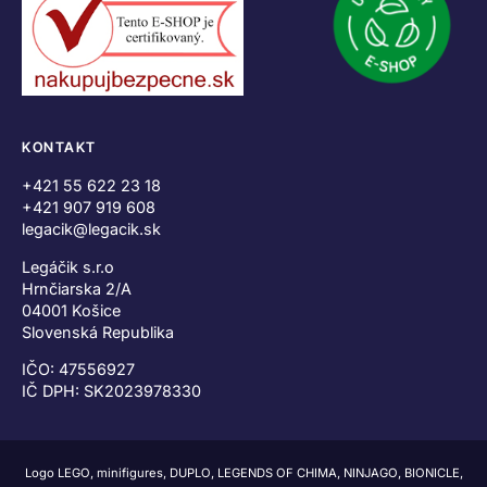
KONTAKT
+421 55 622 23 18
+421 907 919 608
legacik@legacik.sk
Legáčik s.r.o
Hrnčiarska 2/A
04001 Košice
Slovenská Republika
IČO: 47556927
IČ DPH: SK2023978330
Logo LEGO, minifigures, DUPLO, LEGENDS OF CHIMA, NINJAGO, BIONICLE,