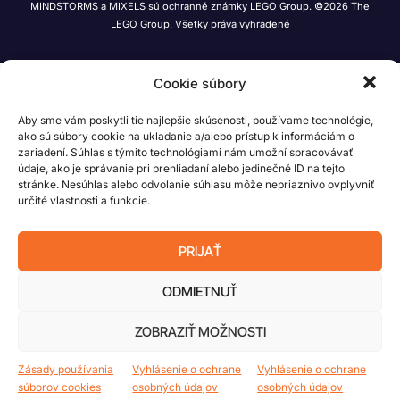
MINDSTORMS a MIXELS sú ochranné známky LEGO Group. ©2026 The
LEGO Group. Všetky práva vyhradené
Cookie súbory
Aby sme vám poskytli tie najlepšie skúsenosti, používame technológie,
ako sú súbory cookie na ukladanie a/alebo prístup k informáciám o
zariadení. Súhlas s týmito technológiami nám umožní spracovávať
údaje, ako je správanie pri prehliadaní alebo jedinečné ID na tejto
stránke. Nesúhlas alebo odvolanie súhlasu môže nepriaznivo ovplyvniť
určité vlastnosti a funkcie.
PRIJAŤ
ODMIETNUŤ
ZOBRAZIŤ MOŽNOSTI
Zásady používania
Vyhlásenie o ochrane
Vyhlásenie o ochrane
súborov cookies
osobných údajov
osobných údajov