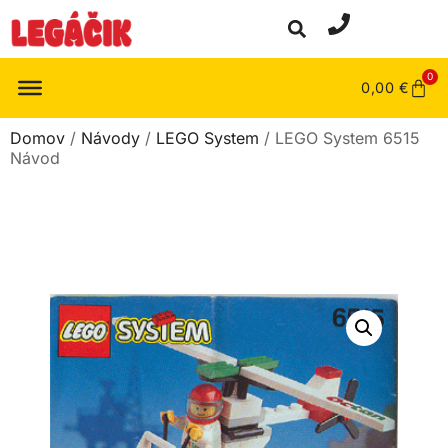
0
0,00
€
Domov
/
Návody
/
LEGO System
/ LEGO System 6515
Návod