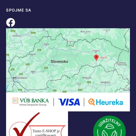
KONTAKT
+421 55 622 23 18
+421 907 919 608
legacik@legacik.sk
Legáčik s.r.o
Hrnčiarska 2/A
04001 Košice
Slovenská Republika
IČO: 47556927
IČ DPH: SK2023978330