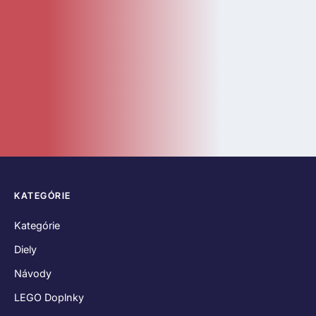
LEGO Doplnky
Katalóg
Novinky
Bazár
ČASTÉ ODKAZY
O nás
Kontakt
Hodnotenia zákazníkov
Obchodné podmienky
Reklamačný poriadok
Odstúpenie od zmluvy
Zásady používania súborov cookies