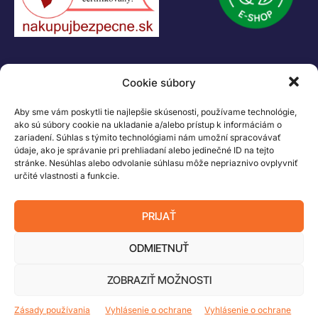
Logo LEGO, minifigures, DUPLO, LEGENDS OF CHIMA, NINJAGO, BIONICLE,
MINDSTORMS a MIXELS sú ochranné známky LEGO Group. ©2026 The
LEGO Group. Všetky práva vyhradené
Cookie súbory
Aby sme vám poskytli tie najlepšie skúsenosti, používame technológie,
ako sú súbory cookie na ukladanie a/alebo prístup k informáciám o
zariadení. Súhlas s týmito technológiami nám umožní spracovávať
údaje, ako je správanie pri prehliadaní alebo jedinečné ID na tejto
stránke. Nesúhlas alebo odvolanie súhlasu môže nepriaznivo ovplyvniť
určité vlastnosti a funkcie.
PRIJAŤ
ODMIETNUŤ
ZOBRAZIŤ MOŽNOSTI
Zásady používania
Vyhlásenie o ochrane
Vyhlásenie o ochrane