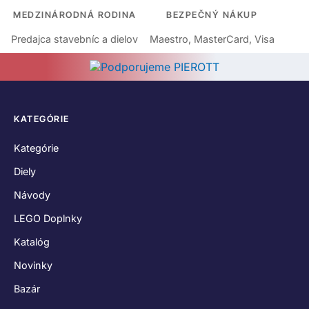
MEDZINÁRODNÁ RODINA
BEZPEČNÝ NÁKUP
Predajca stavebníc a dielov
Maestro, MasterCard, Visa
KATEGÓRIE
Kategórie
Diely
Návody
LEGO Doplnky
Katalóg
Novinky
Bazár