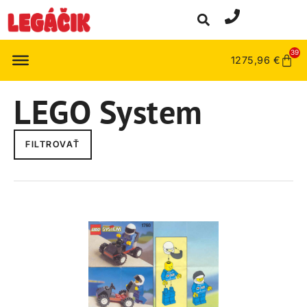
39
1275,96
€
LEGO System
FILTROVAŤ