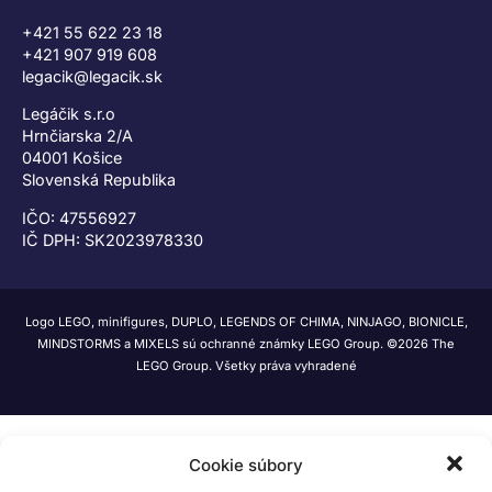
+421 55 622 23 18
+421 907 919 608
legacik@legacik.sk
Legáčik s.r.o
Hrnčiarska 2/A
04001 Košice
Slovenská Republika
IČO: 47556927
IČ DPH: SK2023978330
Logo LEGO, minifigures, DUPLO, LEGENDS OF CHIMA, NINJAGO, BIONICLE,
MINDSTORMS a MIXELS sú ochranné známky LEGO Group. ©2026 The
LEGO Group. Všetky práva vyhradené
Cookie súbory