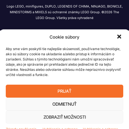
Logo LEGO, minifigures, DUPLO, LEGENDS OF CHIMA, NINJAGO, BIONICLE,
MINDSTORMS a MIXELS sú ochranné známky LEGO Group. ©2026 The
LEGO Group. Všetky práva vyhradené
Cookie súbory
Aby sme vám poskytli tie najlepšie skúsenosti, používame technológie,
ako sú súbory cookie na ukladanie a/alebo prístup k informáciám o
zariadení. Súhlas s týmito technológiami nám umožní spracovávať
údaje, ako je správanie pri prehliadaní alebo jedinečné ID na tejto
stránke. Nesúhlas alebo odvolanie súhlasu môže nepriaznivo ovplyvniť
určité vlastnosti a funkcie.
PRIJAŤ
ODMIETNUŤ
ZOBRAZIŤ MOŽNOSTI