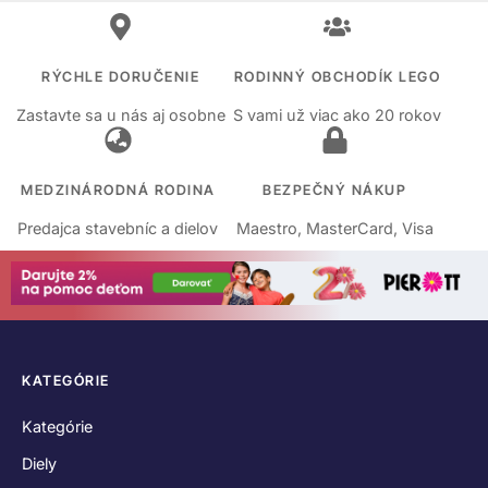
RÝCHLE DORUČENIE
RODINNÝ OBCHODÍK LEGO
Zastavte sa u nás aj osobne
S vami už viac ako 20 rokov
MEDZINÁRODNÁ RODINA
BEZPEČNÝ NÁKUP
Predajca stavebníc a dielov
Maestro, MasterCard, Visa
KATEGÓRIE
Kategórie
Diely