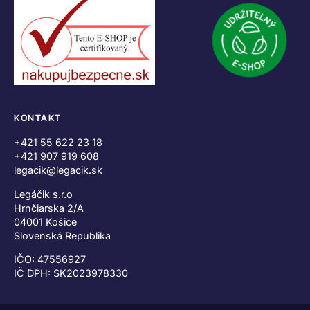
KONTAKT
+421 55 622 23 18
+421 907 919 608
legacik@legacik.sk
Legáčik s.r.o
Hrnčiarska 2/A
04001 Košice
Slovenská Republika
IČO: 47556927
IČ DPH: SK2023978330