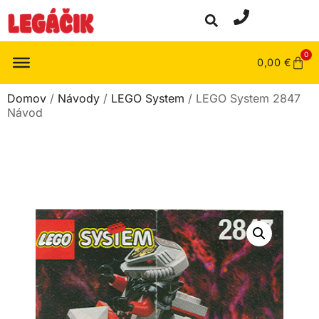
0
0,00
€
Domov
/
Návody
/
LEGO System
/ LEGO System 2847
Návod