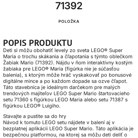
71392
POLOŽKA
POPIS PRODUKTU
Deti si môžu obohatiť levely zo sveta LEGO® Super
Maria o trochu skákania a čľapotania s týmto oblečkom
Žabiak Mario (71392). Nájdu v ňom interaktívny kostým
žabiaka pre LEGO® Maria (figúrka nie je súčasťou
balenia), s ktorým môže hráč vyskakovať po bonusové
digitálne mince a po každom dopade sa ozve čľapot.
Táto stavebnica je ideálnym darčekom pre malých
trendových majiteľov LEGO Super Mario štartovacieho
setu 71360 s figúrkou LEGO Maria alebo setu 71387 s
figúrkou LEGO® Luigiho.
Stavajte a pustite sa do hry
Návod k tomuto LEGO setu nájdete v balení aj v
bezplatnej aplikácii LEGO Super Mario. Táto aplikácia je
bezpečnou platformou, na ktorej sa môžu deti deliť o