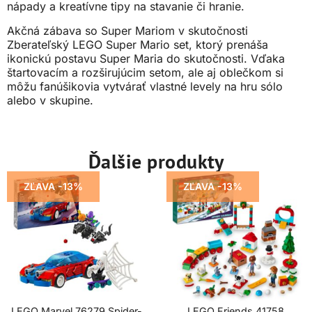
nápady a kreatívne tipy na stavanie či hranie.
Akčná zábava so Super Mariom v skutočnosti
Zberateľský LEGO Super Mario set, ktorý prenáša
ikonickú postavu Super Maria do skutočnosti. Vďaka
štartovacím a rozširujúcim setom, ale aj oblečkom si
môžu fanúšikovia vytvárať vlastné levely na hru sólo
alebo v skupine.
Ďalšie produkty
ZĽAVA -13%
ZĽAVA -13%
LEGO Marvel 76279 Spider-
LEGO Friends 41758