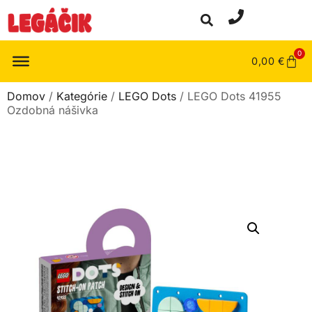
0
0,00
€
Domov
/
Kategórie
/
LEGO Dots
/ LEGO Dots 41955
Ozdobná nášivka