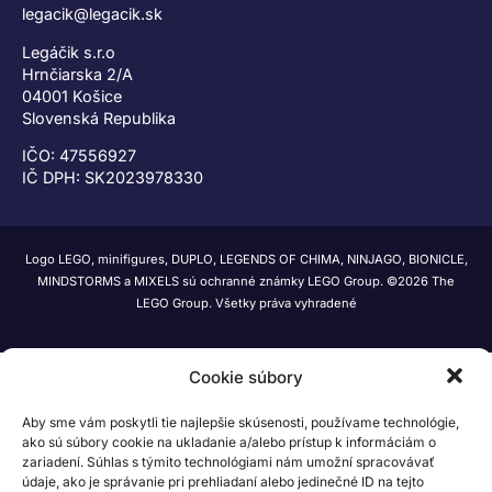
legacik@legacik.sk
Legáčik s.r.o
Hrnčiarska 2/A
04001 Košice
Slovenská Republika
IČO: 47556927
IČ DPH: SK2023978330
Logo LEGO, minifigures, DUPLO, LEGENDS OF CHIMA, NINJAGO, BIONICLE,
MINDSTORMS a MIXELS sú ochranné známky LEGO Group. ©2026 The
LEGO Group. Všetky práva vyhradené
Cookie súbory
Aby sme vám poskytli tie najlepšie skúsenosti, používame technológie,
ako sú súbory cookie na ukladanie a/alebo prístup k informáciám o
zariadení. Súhlas s týmito technológiami nám umožní spracovávať
údaje, ako je správanie pri prehliadaní alebo jedinečné ID na tejto