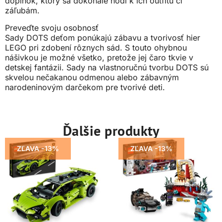
doplnok, ktorý sa dokonale hodí k ich outfitu či
záľubám.
Preveďte svoju osobnosť
Sady DOTS deťom ponúkajú zábavu a tvorivosť hier
LEGO pri zdobení rôznych sád. S touto ohybnou
nášivkou je možné všetko, pretože jej čaro tkvie v
detskej fantázii. Sady na vlastnoručnú tvorbu DOTS sú
skvelou nečakanou odmenou alebo zábavným
narodeninovým darčekom pre tvorivé deti.
Ďalšie produkty
ZĽAVA -13%
ZĽAVA -13%