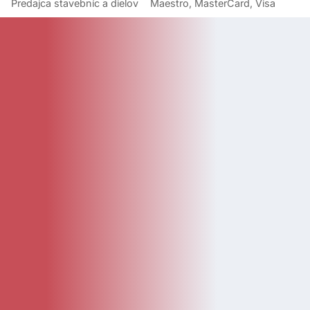
Predajca stavebníc a dielov
Maestro, MasterCard, Visa
KATEGÓRIE
Kategórie
Diely
Návody
LEGO Doplnky
Katalóg
Novinky
Bazár