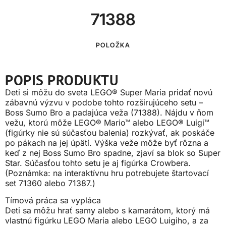
71388
POLOŽKA
POPIS PRODUKTU
Deti si môžu do sveta LEGO® Super Maria pridať novú
zábavnú výzvu v podobe tohto rozširujúceho setu –
Boss Sumo Bro a padajúca veža (71388). Nájdu v ňom
vežu, ktorú môže LEGO® Mario™ alebo LEGO® Luigi™
(figúrky nie sú súčasťou balenia) rozkývať, ak poskáče
po pákach na jej úpätí. Výška veže môže byť rôzna a
keď z nej Boss Sumo Bro spadne, zjaví sa blok so Super
Star. Súčasťou tohto setu je aj figúrka Crowbera.
(Poznámka: na interaktívnu hru potrebujete štartovací
set 71360 alebo 71387.)
Tímová práca sa vypláca
Deti sa môžu hrať samy alebo s kamarátom, ktorý má
vlastnú figúrku LEGO Maria alebo LEGO Luigiho, a za