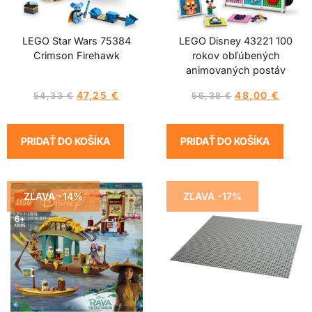
LEGO Star Wars 75384
LEGO Disney 43221 100
Crimson Firehawk
rokov obľúbených
animovaných postáv
47,25
€
48,00
€
54,33
€
56,38
€
PRIDAŤ DO KOŠÍKA
PRIDAŤ DO KOŠÍKA
ZĽAVA -14%
ZĽAVA -17%