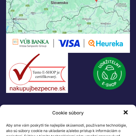
+421 55 622 23 18
+421 907 919 608
legacik@legacik.sk
Legáčik s.r.o
Hrnčiarska 2/A
04001 Košice
Slovenská Republika
IČO: 47556927
IČ DPH: SK2023978330
Logo LEGO, minifigures, DUPLO, LEGENDS OF CHIMA, NINJAGO, BIONICLE,
MINDSTORMS a MIXELS sú ochranné známky LEGO Group. ©2026 The
LEGO Group. Všetky práva vyhradené
Cookie súbory
Aby sme vám poskytli tie najlepšie skúsenosti, používame technológie,
ako sú súbory cookie na ukladanie a/alebo prístup k informáciám o