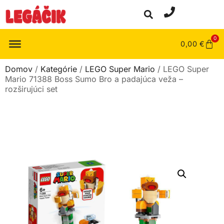
0
0,00
€
Domov
/
Kategórie
/
LEGO Super Mario
/ LEGO Super
Mario 71388 Boss Sumo Bro a padajúca veža –
rozširujúci set