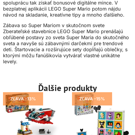
spoluprácu tak získať bonusové digitálne mince. V
bezplatnej aplikácii LEGO Super Mario potom nájdu
návod na skladanie, kreatívne tipy a mnoho ďalšieho.
Zábava so Super Mariom v skutočnom svete
Zberateľské stavebnice LEGO Super Mario prenášajú
obľúbené postavy zo sveta Super Maria do skutočného
sveta a navyše sú zábavnými darčekmi pre trendové
deti. Štartovacie a rozširujúce sety dopĺňajú oblečky, s
ktorými môžu fanúšikovia vytvárať vlastné unikátne
levely.
Ďalšie produkty
ZĽAVA -13%
ZĽAVA -15%