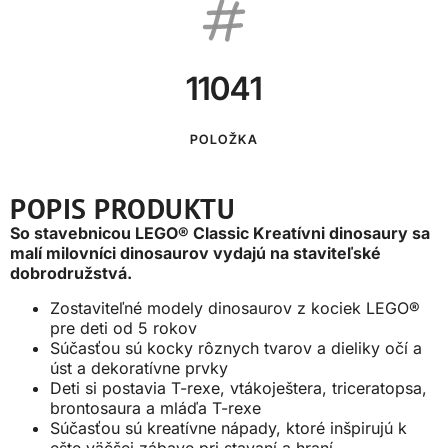
11041
POLOŽKA
POPIS PRODUKTU
So stavebnicou LEGO® Classic Kreatívni dinosaury sa
malí milovníci dinosaurov vydajú na staviteľské
dobrodružstvá.
Zostaviteľné modely dinosaurov z kociek LEGO®
pre deti od 5 rokov
Súčasťou sú kocky rôznych tvarov a dieliky očí a
úst a dekoratívne prvky
Deti si postavia T-rexe, vtákoještera, triceratopsa,
brontosaura a mláďa T-rexe
Súčasťou sú kreatívne nápady, ktoré inšpirujú k
ešte väčšej zábave pri stavaní a hraní