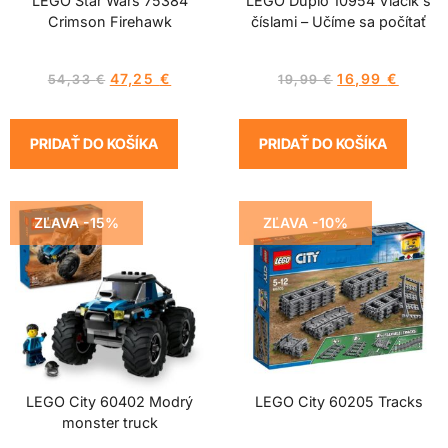
LEGO Star Wars 75384
LEGO Duplo 10954 Vláčik s
Crimson Firehawk
číslami – Učíme sa počítať
47,25
€
16,99
€
54,33
€
19,99
€
PRIDAŤ DO KOŠÍKA
PRIDAŤ DO KOŠÍKA
ZĽAVA -15%
ZĽAVA -10%
LEGO City 60402 Modrý
LEGO City 60205 Tracks
monster truck