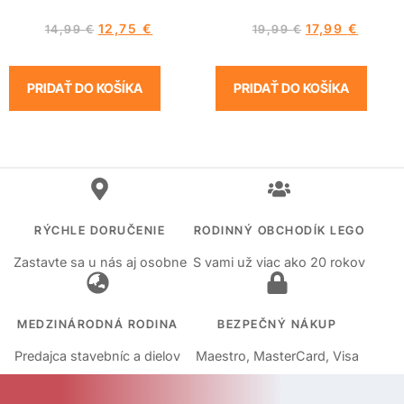
12,75
€
17,99
€
14,99
€
19,99
€
PRIDAŤ DO KOŠÍKA
PRIDAŤ DO KOŠÍKA
RÝCHLE DORUČENIE
RODINNÝ OBCHODÍK LEGO
Zastavte sa u nás aj osobne
S vami už viac ako 20 rokov
MEDZINÁRODNÁ RODINA
BEZPEČNÝ NÁKUP
Predajca stavebníc a dielov
Maestro, MasterCard, Visa