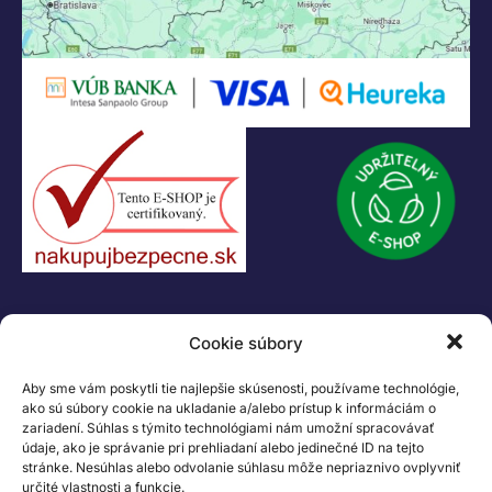
KONTAKT
Cookie súbory
+421 55 622 23 18
+421 907 919 608
Aby sme vám poskytli tie najlepšie skúsenosti, používame technológie,
legacik@legacik.sk
ako sú súbory cookie na ukladanie a/alebo prístup k informáciám o
zariadení. Súhlas s týmito technológiami nám umožní spracovávať
Legáčik s.r.o
údaje, ako je správanie pri prehliadaní alebo jedinečné ID na tejto
Hrnčiarska 2/A
stránke. Nesúhlas alebo odvolanie súhlasu môže nepriaznivo ovplyvniť
určité vlastnosti a funkcie.
04001 Košice