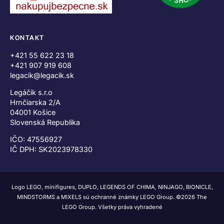
KONTAKT
+421 55 622 23 18
+421 907 919 608
legacik@legacik.sk
Legáčik s.r.o
Hrnčiarska 2/A
04001 Košice
Slovenská Republika
IČO: 47556927
IČ DPH: SK2023978330
Logo LEGO, minifigures, DUPLO, LEGENDS OF CHIMA, NINJAGO, BIONICLE,
MINDSTORMS a MIXELS sú ochranné známky LEGO Group. ©2026 The
LEGO Group. Všetky práva vyhradené