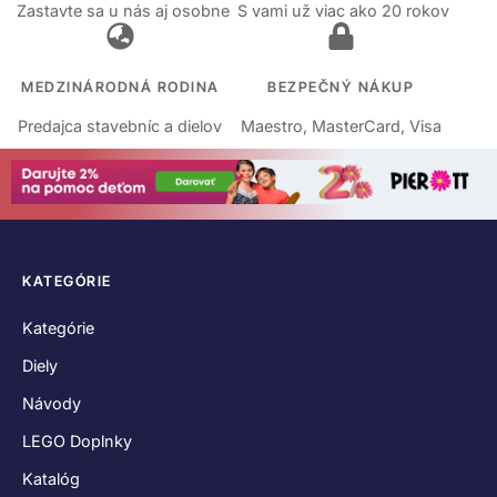
Zastavte sa u nás aj osobne
S vami už viac ako 20 rokov
MEDZINÁRODNÁ RODINA
BEZPEČNÝ NÁKUP
Predajca stavebníc a dielov
Maestro, MasterCard, Visa
KATEGÓRIE
Kategórie
Diely
Návody
LEGO Doplnky
Katalóg