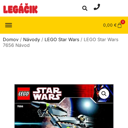
0
0,00
€
Domov
/
Návody
/
LEGO Star Wars
/ LEGO Star Wars
7656 Návod