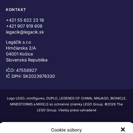
KONTAKT
+421 55 622 23 18
+421 907 919 608
legacik@legacik.sk
Legáčik s.r.o
Hrnčiarska 2/A
04001 Košice
Slovenská Republika
IČO: 47556927
IČ DPH: SK2023978330
Logo LEGO, minifigures, DUPLO, LEGENDS OF CHIMA, NINJAGO, BIONICLE,
MINDSTORMS a MIXELS sú ochranné známky LEGO Group. ©2026 The
LEGO Group. Všetky práva vyhradené
Cookie súbory