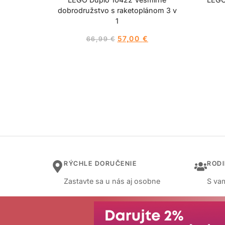
dobrodružstvo s raketoplánom 3 v
1
57,00
€
66,99
€
RÝCHLE DORUČENIE
ROD
Zastavte sa u nás aj osobne
S vam