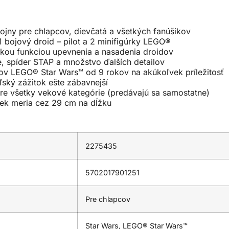
jny pre chlapcov, dievčatá a všetkých fanúšikov
 bojový droid – pilot a 2 minifigúrky LEGO®
ickou funkciou upevnenia a nasadenia droidov
če, spíder STAP a množstvo ďalších detailov
ikov LEGO® Star Wars™ od 9 rokov na akúkoľvek príležitosť
ľský zážitok ešte zábavnejší
e všetky vekové kategórie (predávajú sa samostatne)
ek meria cez 29 cm na dĺžku
2275435
5702017901251
Pre chlapcov
Star Wars, LEGO® Star Wars™