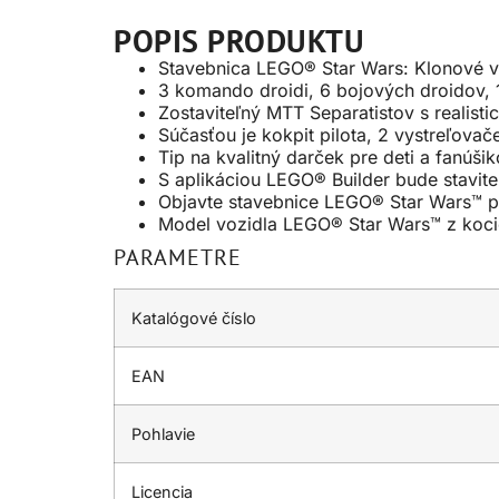
POPIS PRODUKTU
Stavebnica LEGO® Star Wars: Klonové vo
3 komando droidi, 6 bojových droidov, 1
Zostaviteľný MTT Separatistov s realist
Súčasťou je kokpit pilota, 2 vystreľova
Tip na kvalitný darček pre deti a fanúš
S aplikáciou LEGO® Builder bude stavite
Objavte stavebnice LEGO® Star Wars™ pr
Model vozidla LEGO® Star Wars™ z koci
PARAMETRE
Katalógové číslo
EAN
Pohlavie
Licencia