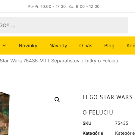
Po-Pi:
10:00 - 17:30
, So:
9:00 - 12:00
Novinky
Návody
O nás
Blog
Kon
tar Wars 75435 MTT Separatistov z bitky o Feluciu
LEGO STAR WARS 
O FELUCIU
SKU
75435
Kategórie
Kategórie