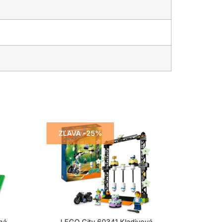
ZĽAVA -25%
ná
LEGO City 60341 Kladivová