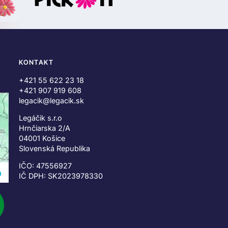
KONTAKT
+421 55 622 23 18
+421 907 919 608
legacik@legacik.sk
Legáčik s.r.o
Hrnčiarska 2/A
04001 Košice
Slovenská Republika
IČO: 47556927
IČ DPH: SK2023978330