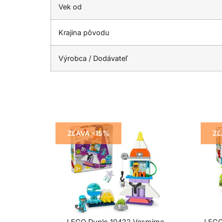
Vek od
Krajina pôvodu
Výrobca / Dodávateľ
ZĽAVA -15%
ZĽ
LEGO Duplo 10422 Vesmírne
LEGO 