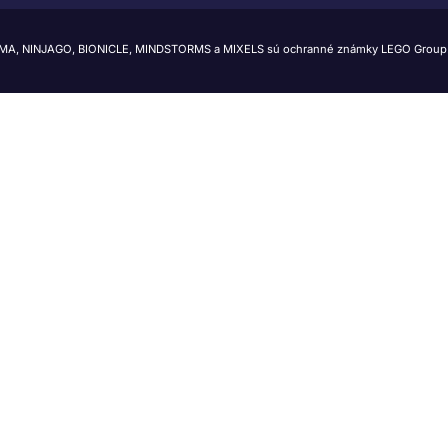
IMA, NINJAGO, BIONICLE, MINDSTORMS a MIXELS sú ochranné známky LEGO Group.