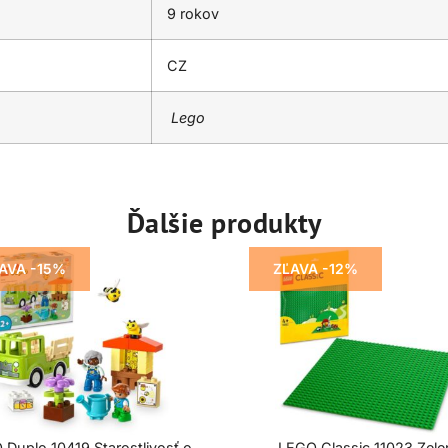
9 rokov
CZ
Lego
Ďalšie produkty
AVA -15%
ZĽAVA -12%
Duplo 10419 Starostlivosť o
LEGO Classic 11023 Zele