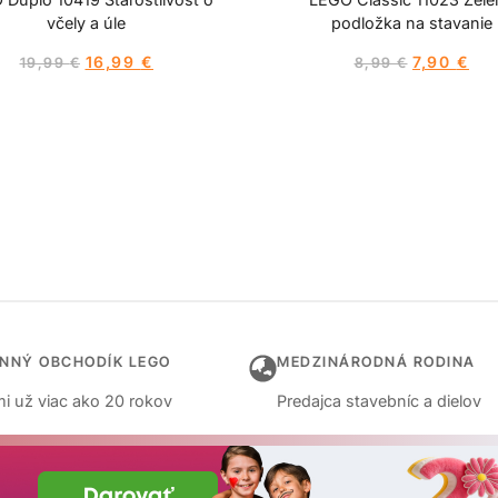
včely a úle
podložka na stavanie
16,99
€
7,90
€
19,99
€
8,99
€
INNÝ OBCHODÍK LEGO
MEDZINÁRODNÁ RODINA
i už viac ako 20 rokov
Predajca stavebníc a dielov