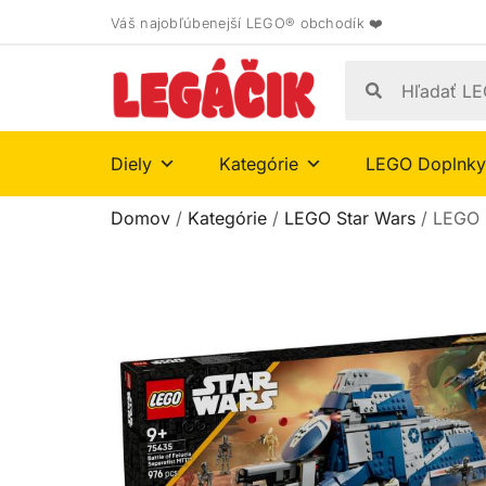
Váš najobľúbenejší LEGO® obchodík ❤️
Diely
Kategórie
LEGO Doplnky
Domov
/
Kategórie
/
LEGO Star Wars
/ LEGO S