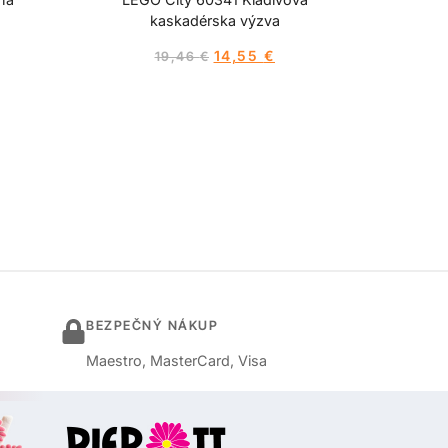
kaskadérska výzva
14,55
€
19,46
€
BEZPEČNÝ NÁKUP
Maestro, MasterCard, Visa