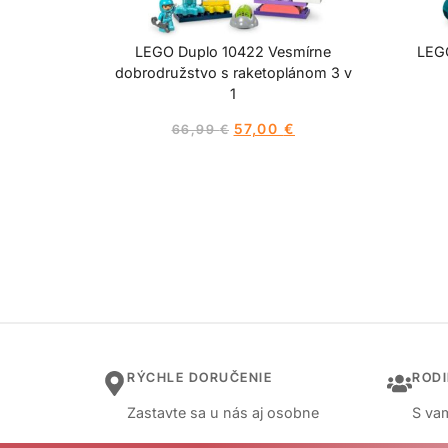
LEGO Duplo 10422 Vesmírne
LEG
dobrodružstvo s raketoplánom 3 v
1
57,00
€
66,99
€
RÝCHLE DORUČENIE
ROD
Zastavte sa u nás aj osobne
S vam