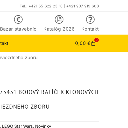
Tel.:
+421 55 622 23 18
|
+421 907 919 608
Bazár stavebníc
Katalóg 2026
Kontakt
0
takt
0,00
€
 hviezdneho zboru
75431 BOJOVÝ BALÍČEK KLONOVÝCH
HVIEZDNEHO ZBORU
,
LEGO Star Wars
,
Novinky