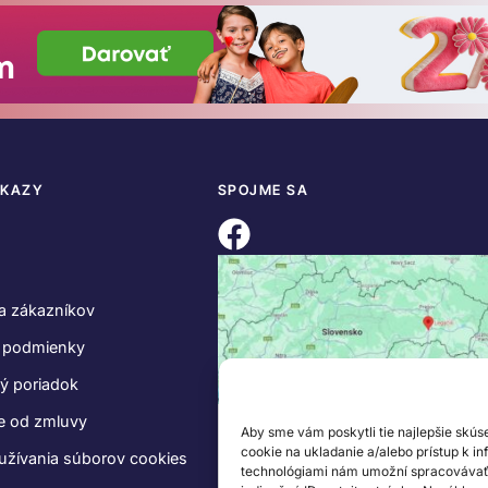
DKAZY
SPOJME SA
a zákazníkov
 podmienky
ý poriadok
e od zmluvy
Aby sme vám poskytli tie najlepšie skús
cookie na ukladanie a/alebo prístup k i
užívania súborov cookies
technológiami nám umožní spracovávať ú