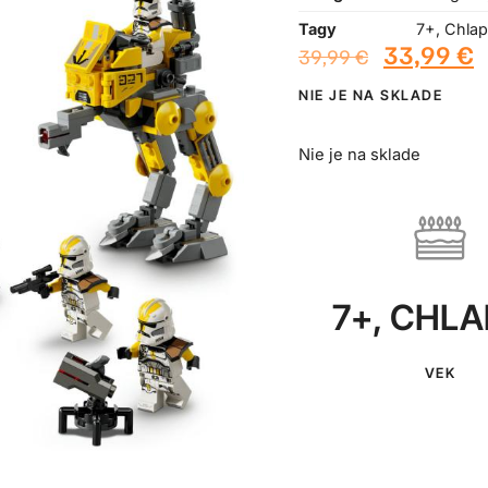
Tagy
7+
,
Chlap
33,99
€
39,99
€
NIE JE NA SKLADE
Nie je na sklade
7+
,
CHLA
VEK