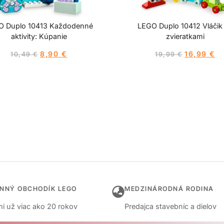
O Duplo 10413 Každodenné
LEGO Duplo 10412 Vláčik
aktivity: Kúpanie
zvieratkami
8,90
€
16,99
€
10,49
€
19,99
€
INNÝ OBCHODÍK LEGO
MEDZINÁRODNÁ RODINA
i už viac ako 20 rokov
Predajca stavebníc a dielov