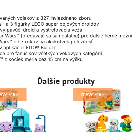
vaných vojakov z 327. hviezdneho zboru
s™ a 3 figúrky LEGO super bojových droidov
ý pavúčí droid a vystreľovacia veža
ar Wars™ (predávajú sa samostatne) pre ďalšie herné možno
 Wars™ od 7 rokov na akúkoľvek príležitosť
v aplikácii LEGO® Builder
e pre fanúšikov všetkých vekových kategórií
 z kociek meria cez 15 cm na výšku
Ďalšie produkty
AVA -15%
ZĽAVA -15%