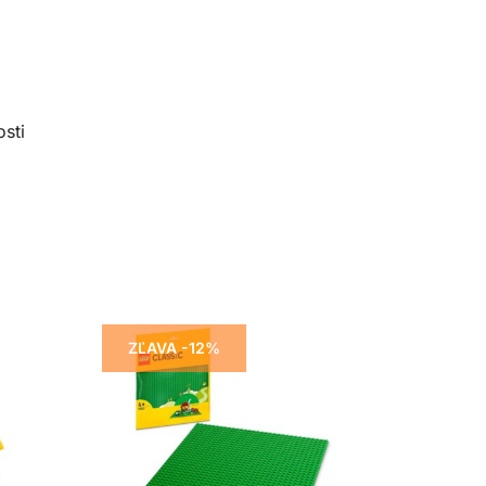
sti
ZĽAVA -12%