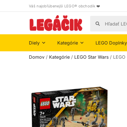
Váš najobľúbenejší LEGO® obchodík ❤️
Diely
Kategórie
LEGO Doplnky
Domov
/
Kategórie
/
LEGO Star Wars
/ LEGO 