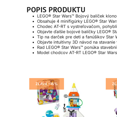
POPIS PRODUKTU
LEGO® Star Wars™ Bojový balíček klono
Obsahuje 4 minifigúrky LEGO® Star War
Chodec AT-RT s vystreľovačom, pohybliv
Objavte ďalšie bojové balíčky LEGO® St
Tip na darček pre deti a fanúšikov Star
Objavte intuitívny 3D návod na stavanie 
Rad LEGO® Star Wars™ ponúka stavebnic
Model chodcov AT-RT LEGO® Star Wars™
ZĽAVA -15%
ZĽ