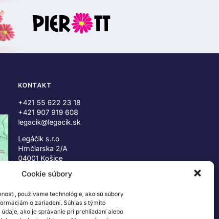
KONTAKT
+421 55 622 23 18
+421 907 919 608
legacik@legacik.sk
Legáčik s.r.o
Hrnčiarska 2/A
04001 Košice
Slovenská Republika
Cookie súbory
IČO: 47556927
enosti, používame technológie, ako sú súbory
IČ DPH: SK2023978330
nformáciám o zariadení. Súhlas s týmito
daje, ako je správanie pri prehliadaní alebo