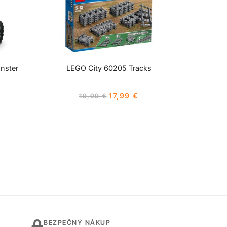
nster
LEGO City 60205 Tracks
17,99
€
19,99
€
BEZPEČNÝ NÁKUP