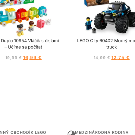
Duplo 10954 Vláčik s číslami
LEGO City 60402 Modrý mo
– Učíme sa počítať
truck
16,99
€
12,75
€
19,99
€
14,99
€
INNÝ OBCHODÍK LEGO
MEDZINÁRODNÁ RODINA