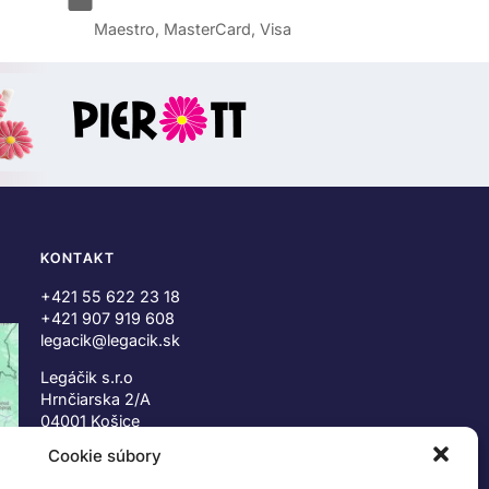
Maestro, MasterCard, Visa
KONTAKT
+421 55 622 23 18
+421 907 919 608
legacik@legacik.sk
Legáčik s.r.o
Hrnčiarska 2/A
04001 Košice
Slovenská Republika
Cookie súbory
IČO: 47556927