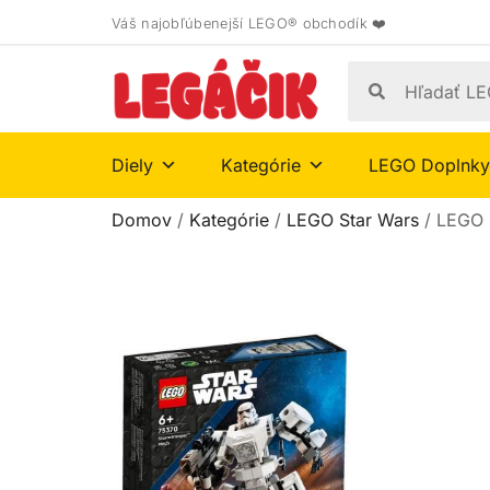
Váš najobľúbenejší LEGO® obchodík ❤️
Diely
Kategórie
LEGO Doplnky
Domov
/
Kategórie
/
LEGO Star Wars
/ LEGO 