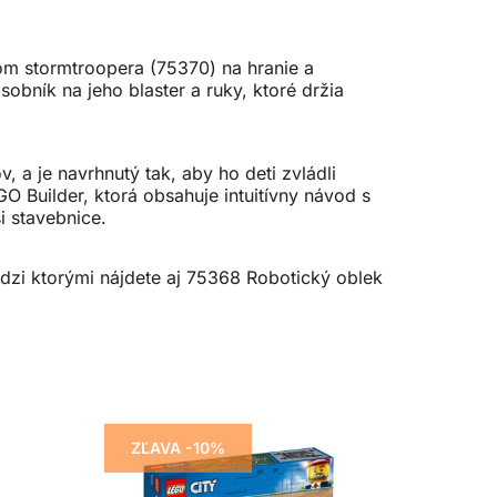
m stormtroopera (75370) na hranie a
obník na jeho blaster a ruky, ktoré držia
 a je navrhnutý tak, aby ho deti zvládli
O Builder, ktorá obsahuje intuitívny návod s
i stavebnice.
dzi ktorými nájdete aj 75368 Robotický oblek
ZĽAVA -10%