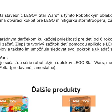
a stavebníc LEGO® Star Wars™ s týmto Robotickým obleko
má otvárací kokpit pre LEGO minifigúrku stormtroopera, zás
ádnym darčekom ku každej príležitosti pre deti od 6 rokov,
začať. Zlepšite tvorivý zážitok detí pomocou aplikácie LEG
ov a takisto im umožňuje sledovať svoj pokrok a ukladať s
Wars
 je súčasťou série robotických oblekov LEGO Star Wars, me
Fetta (predávané samostatne).
Ďalšie produkty
AVA -15%
ZĽAVA -15%