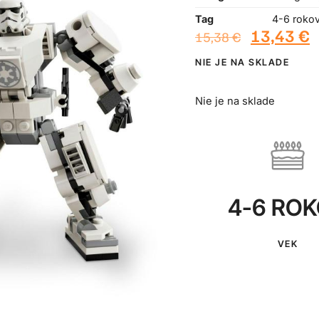
Tag
4-6 roko
13,43
€
15,38
€
NIE JE NA SKLADE
Nie je na sklade
4-6 RO
VEK