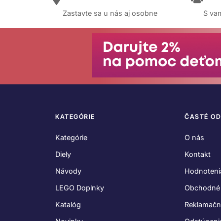
Zastavte sa u nás aj osobne
S vam
KATEGÓRIE
ČASTÉ O
Kategórie
O nás
Diely
Kontakt
Návody
Hodnoteni
LEGO Doplnky
Obchodné
Katalóg
Reklamačn