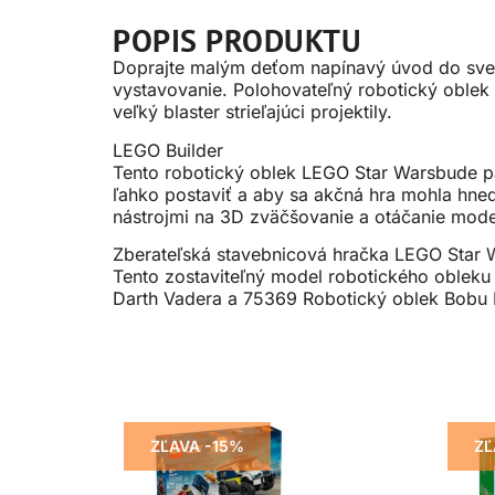
POPIS PRODUKTU
Doprajte malým deťom napínavý úvod do svet
vystavovanie. Polohovateľný robotický oblek 
veľký blaster strieľajúci projektily.
LEGO Builder
Tento robotický oblek LEGO Star Warsbude par
ľahko postaviť a aby sa akčná hra mohla hneď 
nástrojmi na 3D zväčšovanie a otáčanie model
Zberateľská stavebnicová hračka LEGO Star 
Tento zostaviteľný model robotického obleku
Darth Vadera a 75369 Robotický oblek Bobu 
ZĽAVA -15%
ZĽ