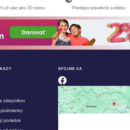
i už viac ako 20 rokov
Predajca stavebníc a dielov
DKAZY
SPOJME SA
a zákazníkov
 podmienky
ý poriadok