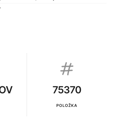
v
KOV
75370
POLOŽKA