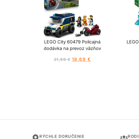
LEGO City 60479 Policajná
LEGO 
dodávka na prevoz väzňov
18,69
€
21,99
€
RÝCHLE DORUČENIE
ROD