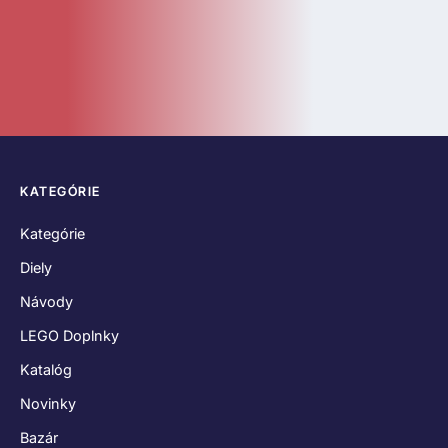
Novinky
Bazár
ČASTÉ ODKAZY
O nás
Kontakt
Hodnotenia zákazníkov
Obchodné podmienky
Reklamačný poriadok
Odstúpenie od zmluvy
Zásady používania súborov cookies
Vyhlásenie o ochrane osobných údajov