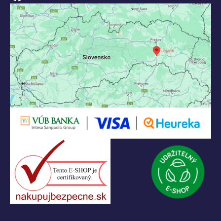
KONTAKT
+421 55 622 23 18
+421 907 919 608
legacik@legacik.sk
Legáčik s.r.o
Hrnčiarska 2/A
04001 Košice
Slovenská Republika
IČO: 47556927
IČ DPH: SK2023978330
Logo LEGO, minifigures, DUPLO, LEGENDS OF CHIMA, NINJAGO, BIONICLE,
MINDSTORMS a MIXELS sú ochranné známky LEGO Group. ©2026 The
LEGO Group. Všetky práva vyhradené