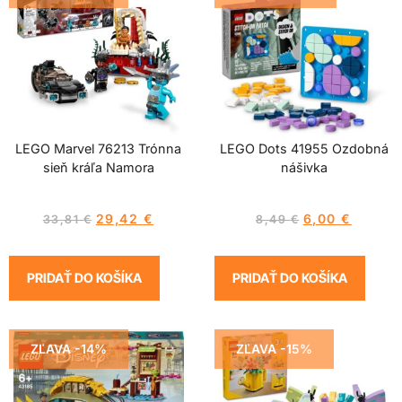
LEGO Marvel 76213 Trónna
LEGO Dots 41955 Ozdobná
sieň kráľa Namora
nášivka
29,42
€
6,00
€
33,81
€
8,49
€
PRIDAŤ DO KOŠÍKA
PRIDAŤ DO KOŠÍKA
ZĽAVA -14%
ZĽAVA -15%