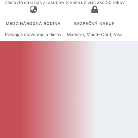
Zastavte sa u nás aj osobne
S vami už viac ako 20 rokov
MEDZINÁRODNÁ RODINA
BEZPEČNÝ NÁKUP
Predajca stavebníc a dielov
Maestro, MasterCard, Visa
KATEGÓRIE
Kategórie
Diely
Návody
LEGO Doplnky
Katalóg