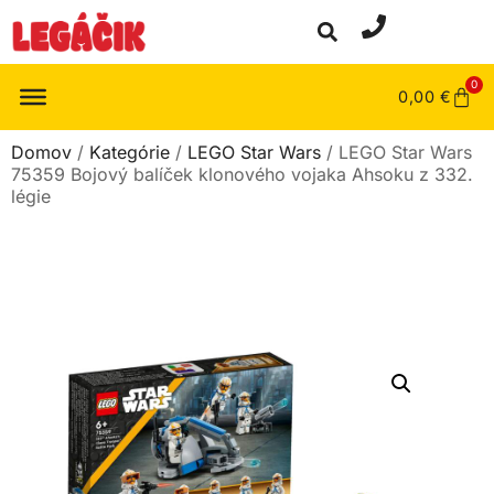
0
0,00
€
Domov
/
Kategórie
/
LEGO Star Wars
/ LEGO Star Wars
75359 Bojový balíček klonového vojaka Ahsoku z 332.
légie