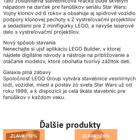
Táto zostaviteľná stavebnicová hračka bude skvelým
nápadom na darček pre fanúšikov seriálu Star Wars:
Vojny klonov od 6 rokov a obsahuje aj spídrové vozidlo
podpory klonovej pechoty s 2 vystreľovačmi projektilov
a sedadlami pre 2 minifigúrky LEGO, a navyše laserové
delo s vystreľovačmi projektilov.
Nový spôsob stavania
Nenechajte si ujsť aplikáciu LEGO Builder, v ktorej
nájdete digitálne návody a nástroje na približovanie a
otáčanie modelov, ktoré obohatia tvorivý zážitok detí.
Galaxia plná zábavy
Spoločnosť LEGO Group vytvára stavebnice vesmírnych
lodí, vozidiel, miest a postáv zo sveta Star Wars už od
roku 1999, a k dispozícii je celá škála stavebníc pre
fanúšikov v každom veku.
Ďalšie produkty
ZĽAVA -13%
ZĽAVA -29%