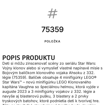
75359
POLOŽKA
POPIS PRODUKTU
Deti si môžu zinscenovať scény zo seriálu Star Wars:
Vojny klonov alebo si vymyslieť vlastné napínavé misie s
Bojovým balíčkom klonového vojaka Ahsoku z 332.
légie (75359). Balíček obsahuje 4 minifigúrky LEGO®
Star Wars™ – novú minifigúrku LEGO Klonovaného
kapitána Vaughna so špeciálnou helmou, ktorá vyjde v
auguste 2023 a 3 minifigúrky vojakov z 332. légie a
navyše aj blasterovú pušku, 3 blastery a 2 prvky
tryskových batohov, ktoré podnietia deti k tvorivej hre.