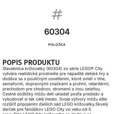
60304
POLOŽKA
POPIS PRODUKTU
Stavebnica križovatky (60304) zo série LEGO® City
vytvára realistické prostredie pre nápadité detské hry a
dodáva sa s pouličným osvetlením, ktoré svieti v tme,
semaformi, dopravnými značkami a pruhmi, retardérmi,
prechodom pre chodcov, stromami a inou zeleňou.
Cestné doštičky môžu deti ukladať podľa predstáv a
vybudovať si tak celé mesto. Svoje výtvory môžu ešte
rozšíriť pripojením ďalších sád LEGO križovatky.Skvelý
darček pre fanúšikov LEGO City vo veku od 5