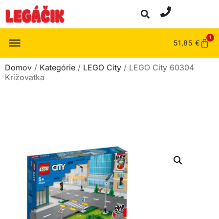
1
51,85
€
Domov
/
Kategórie
/
LEGO City
/ LEGO City 60304
Križovatka