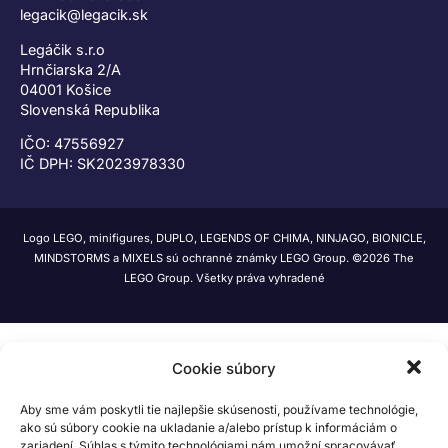
legacik@legacik.sk
Legáčik s.r.o
Hrnčiarska 2/A
04001 Košice
Slovenská Republika
IČO: 47556927
IČ DPH: SK2023978330
Logo LEGO, minifigures, DUPLO, LEGENDS OF CHIMA, NINJAGO, BIONICLE,
MINDSTORMS a MIXELS sú ochranné známky LEGO Group. ©2026 The
LEGO Group. Všetky práva vyhradené
Cookie súbory
Aby sme vám poskytli tie najlepšie skúsenosti, používame technológie,
ako sú súbory cookie na ukladanie a/alebo prístup k informáciám o
zariadení. Súhlas s týmito technológiami nám umožní spracovávať