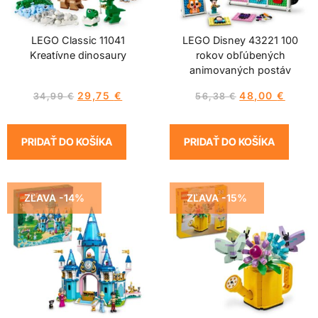
LEGO Classic 11041
LEGO Disney 43221 100
Kreatívne dinosaury
rokov obľúbených
animovaných postáv
29,75
€
48,00
€
34,99
€
56,38
€
PRIDAŤ DO KOŠÍKA
PRIDAŤ DO KOŠÍKA
ZĽAVA -14%
ZĽAVA -15%