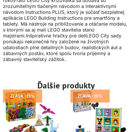
rokovTáto LEGO City križovatka sa dodáva so
zrozumiteľným tlačeným návodom a interaktívnymi
návodom Instructions PLUS, ktorý je súčasť bezplatnej
aplikácie LEGO Building Instructions pre smartfóny a
tablety. Má nástroje na približovanie a otáčanie modelu,
s ktorými sa aj malí LEGO stavitelia stanú
majstrami.Inšpiratívne hračky pre detiLEGO City sady
ponúkajú nekonečné hry založené na životných
udalostiach plné detailných budov, realistických áut a
zábavných postáv, ktoré spolu tvoria príjemný a
zábavný staviteľský zážitok.
Ďalšie produkty
ZĽAVA -15%
ZĽAVA -15%