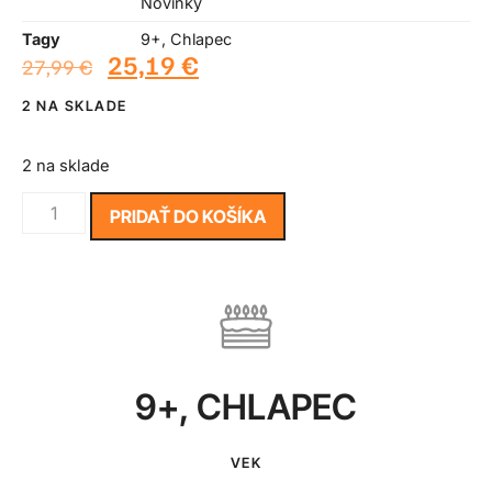
Novinky
Tagy
9+
,
Chlapec
25,19
€
27,99
€
2 NA SKLADE
2 na sklade
PRIDAŤ DO KOŠÍKA
9+
,
CHLAPEC
VEK