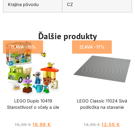
Krajina pôvodu
CZ
Ďalšie produkty
ZĽAVA -15%
ZĽAVA -17%
LEGO Duplo 10419
LEGO Classic 11024 Sivá
Starostlivosť o včely a úle
podložka na stavanie
16,99
€
12,50
€
19,99
€
14,99
€