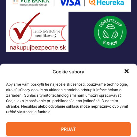
KONTAKT
Cookie súbory
+421 55 622 23 18
+421 907 919 608
Aby sme vám poskytli tie najlepšie skúsenosti, používame technológie,
legacik@legacik.sk
ako sú súbory cookie na ukladanie a/alebo prístup k informáciám o
zariadení. Súhlas s týmito technológiami nám umožní spracovávať
Legáčik s.r.o
údaje, ako je správanie pri prehliadaní alebo jedinečné ID na tejto
Hrnčiarska 2/A
stránke. Nesúhlas alebo odvolanie súhlasu môže nepriaznivo ovplyvniť
určité vlastnosti a funkcie.
04001 Košice
Slovenská Republika
PRIJAŤ
IČO: 47556927
IČ DPH: SK2023978330