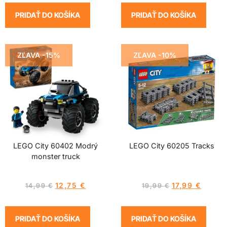
PRIDAŤ DO KOŠÍKA
PRIDAŤ DO KOŠÍKA
ZĽAVA -15%
ZĽAVA -10%
LEGO City 60402 Modrý
LEGO City 60205 Tracks
monster truck
12,75
€
17,99
€
14,99
€
19,99
€
PRIDAŤ DO KOŠÍKA
PRIDAŤ DO KOŠÍKA