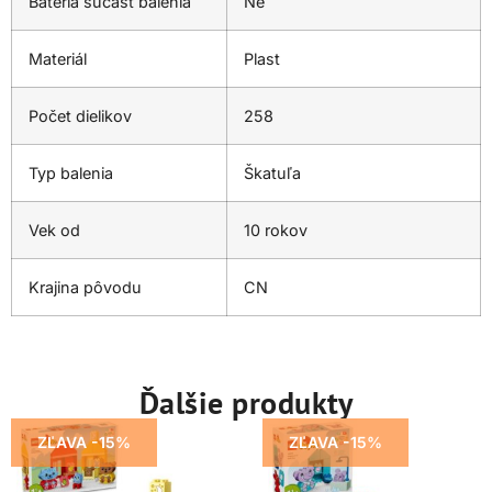
Batéria súčasť balenia
Ne
Materiál
Plast
Počet dielikov
258
Typ balenia
Škatuľa
Vek od
10 rokov
Krajina pôvodu
CN
Ďalšie produkty
ZĽAVA -15%
ZĽAVA -15%