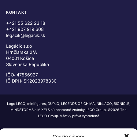
KONTAKT
+421 55 622 23 18
+421 907 919 608
legacik@legacik.sk
Legáčik s.r.o
Hrnčiarska 2/A
04001 Košice
Slovenská Republika
IČO: 47556927
IČ DPH: SK2023978330
Logo LEGO, minifigures, DUPLO, LEGENDS OF CHIMA, NINJAGO, BIONICLE,
MINDSTORMS a MIXELS sú ochranné známky LEGO Group. ©2026 The
LEGO Group. Všetky práva vyhradené
Cookie súbory