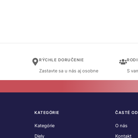
RÝCHLE DORUČENIE
ROD
Zastavte sa u nás aj osobne
S vam
KATEGÓRIE
ČASTÉ O
Kategórie
O nás
Diely
Kontakt