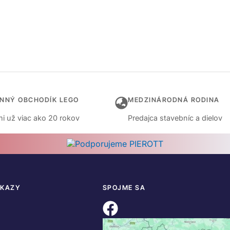
INNÝ OBCHODÍK LEGO
MEDZINÁRODNÁ RODINA
i už viac ako 20 rokov
Predajca stavebníc a dielov
DKAZY
SPOJME SA