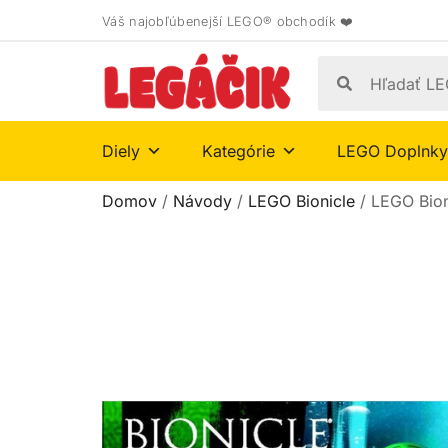
Váš najobľúbenejší LEGO® obchodík ❤️
Diely
Kategórie
LEGO Doplnky
Domov
/
Návody
/
LEGO Bionicle
/ LEGO Bio