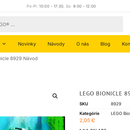
Po-Pi:
10:00 - 17:30
, So:
9:00 - 12:00
Novinky
Návody
O nás
Blog
Kon
nicle 8929 Návod
LEGO BIONICLE 8
SKU
8929
Kategórie
LEGO Bion
2,05
€