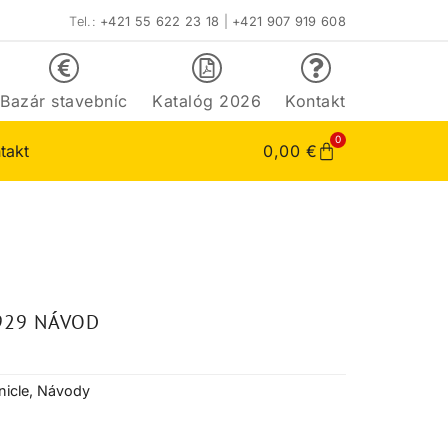
Tel.:
+421 55 622 23 18
|
+421 907 919 608
Bazár stavebníc
Katalóg 2026
Kontakt
0
takt
0,00
€
929 NÁVOD
icle
,
Návody