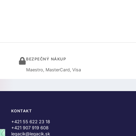
BEZPEČNÝ NÁKUP
Maestro, MasterCard, Visa
KONTAKT
+421 55 622 23 18
+421 907 919 608
legacik@legacik.sk