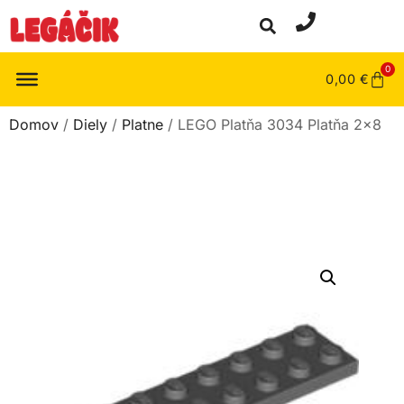
0
0,00
€
Domov
/
Diely
/
Platne
/ LEGO Platňa 3034 Platňa 2×8