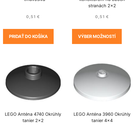
stranách 2×2
0,51
€
0,51
€
PRIDAŤ DO KOŠÍKA
VÝBER MOŽNOSTÍ
LEGO Anténa 4740 Okrúhly
LEGO Anténa 3960 Okrúhly
tanier 2×2
tanier 4×4