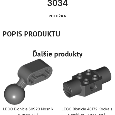
3034
POLOŽKA
POPIS PRODUKTU
Ďalšie produkty
LEGO Bionicle 50923 Nosník
LEGO Bionicle 48172 Kocka s
– tmavosivá
konektorom na oboch