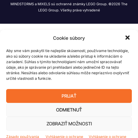
MINDSTORMS a MIXELS sú ochranné známky LEGO Group. ©2026 The
LEGO Group. Všetky práva vyhradené
Cookie súbory
Aby sme vám poskytli tie najlepšie skúsenosti, používame technológie,
ako sú súbory cookie na ukladanie a/alebo prístup k informáciám o
zariadení. Súhlas s týmito technológiami nám umožní spracovávať
údaje, ako je správanie pri prehliadaní alebo jedinečné ID na tejto
stránke. Nesúhlas alebo odvolanie súhlasu môže nepriaznivo ovplyvniť
určité vlastnosti a funkcie.
PRIJAŤ
ODMIETNUŤ
ZOBRAZIŤ MOŽNOSTI
Zásady používania
Vyhlásenie o ochrane
Vyhlásenie o ochrane