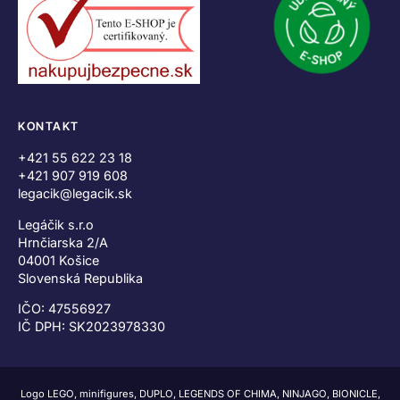
KONTAKT
+421 55 622 23 18
+421 907 919 608
legacik@legacik.sk
Legáčik s.r.o
Hrnčiarska 2/A
04001 Košice
Slovenská Republika
IČO: 47556927
IČ DPH: SK2023978330
Logo LEGO, minifigures, DUPLO, LEGENDS OF CHIMA, NINJAGO, BIONICLE,