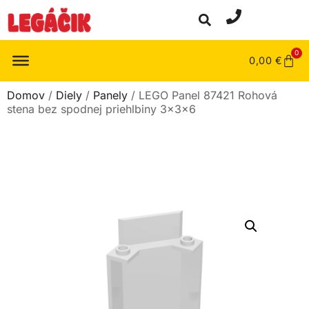
0
0,00
€
Domov
/
Diely
/
Panely
/ LEGO Panel 87421 Rohová
stena bez spodnej priehlbiny 3x3x6