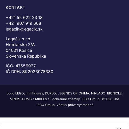
KONTAKT
+421 55 622 23 18
+421 907 919 608
legacik@legacik.sk
Legáčik s.r.o
Hrnčiarska 2/A
04001 Košice
Slovenská Republika
IČO: 47556927
IČ DPH: SK2023978330
Logo LEGO, minifigures, DUPLO, LEGENDS OF CHIMA, NINJAGO, BIONICLE,
MINDSTORMS a MIXELS sú ochranné známky LEGO Group. ©2026 The
LEGO Group. Všetky práva vyhradené