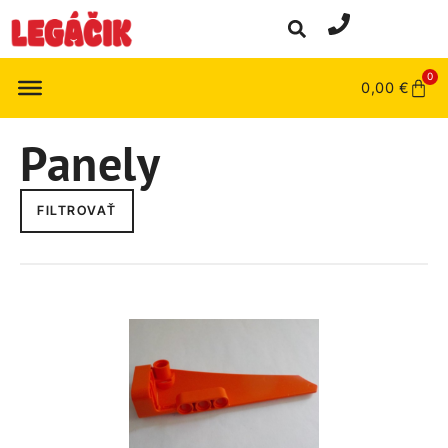
0
0,00
€
Panely
FILTROVAŤ