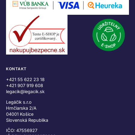
KONTAKT
+421 55 622 23 18
+421 907 919 608
legacik@legacik.sk
Legáčik s.r.o
Hrnčiarska 2/A
04001 Košice
Slovenská Republika
IČO: 47556927