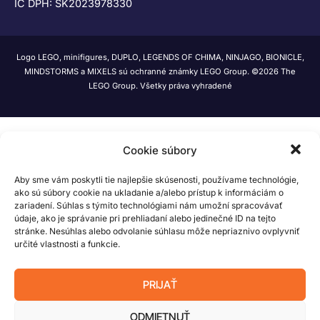
IČ DPH: SK2023978330
Logo LEGO, minifigures, DUPLO, LEGENDS OF CHIMA, NINJAGO, BIONICLE,
MINDSTORMS a MIXELS sú ochranné známky LEGO Group. ©2026 The
LEGO Group. Všetky práva vyhradené
Cookie súbory
Aby sme vám poskytli tie najlepšie skúsenosti, používame technológie,
ako sú súbory cookie na ukladanie a/alebo prístup k informáciám o
zariadení. Súhlas s týmito technológiami nám umožní spracovávať
údaje, ako je správanie pri prehliadaní alebo jedinečné ID na tejto
stránke. Nesúhlas alebo odvolanie súhlasu môže nepriaznivo ovplyvniť
určité vlastnosti a funkcie.
PRIJAŤ
ODMIETNUŤ