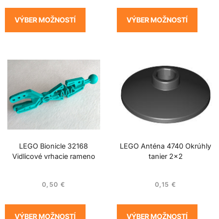
VÝBER MOŽNOSTÍ
VÝBER MOŽNOSTÍ
LEGO Bionicle 32168
LEGO Anténa 4740 Okrúhly
Vidlicové vrhacie rameno
tanier 2×2
0,50
€
0,15
€
VÝBER MOŽNOSTÍ
VÝBER MOŽNOSTÍ