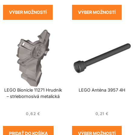
VÝBER MOŽNOSTÍ
VÝBER MOŽNOSTÍ
LEGO Bionicle 11271 Hrudník
LEGO Anténa 3957 4H
– striebornosivá metalická
0,62
€
0,21
€
PRIDAŤ DO KOŠÍKA
VÝBER MOŽNOSTÍ