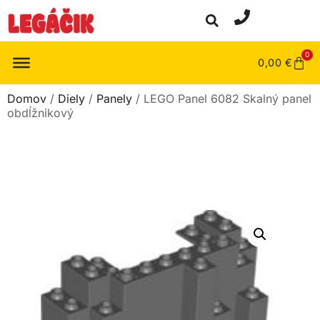
0
0,00
€
Domov
/
Diely
/
Panely
/ LEGO Panel 6082 Skalný panel
obdĺžnikový