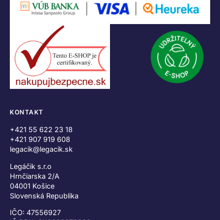
KONTAKT
+421 55 622 23 18
+421 907 919 608
legacik@legacik.sk
Legáčik s.r.o
Hrnčiarska 2/A
04001 Košice
Slovenská Republika
IČO: 47556927