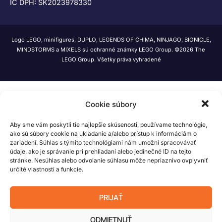
IČ DPH: SK2023978330
Logo LEGO, minifigures, DUPLO, LEGENDS OF CHIMA, NINJAGO, BIONICLE,
MINDSTORMS a MIXELS sú ochranné známky LEGO Group. ©2026 The
LEGO Group. Všetky práva vyhradené
Cookie súbory
Aby sme vám poskytli tie najlepšie skúsenosti, používame technológie,
ako sú súbory cookie na ukladanie a/alebo prístup k informáciám o
zariadení. Súhlas s týmito technológiami nám umožní spracovávať
údaje, ako je správanie pri prehliadaní alebo jedinečné ID na tejto
stránke. Nesúhlas alebo odvolanie súhlasu môže nepriaznivo ovplyvniť
určité vlastnosti a funkcie.
PRIJAŤ
ODMIETNUŤ