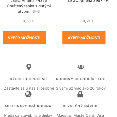
LEGO Anténa 44375
LEGO Anténa 3957 4H
Obrátený tanier s dutými
otvormi 6×6
0,51
€
0,21
€
VÝBER MOŽNOSTÍ
VÝBER MOŽNOSTÍ
RÝCHLE DORUČENIE
RODINNÝ OBCHODÍK LEGO
Zastavte sa u nás aj osobne
S vami už viac ako 20 rokov
MEDZINÁRODNÁ RODINA
BEZPEČNÝ NÁKUP
Predajca stavebníc a dielov
Maestro, MasterCard, Visa