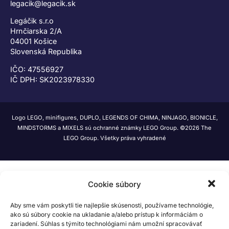
legacik@legacik.sk
Legáčik s.r.o
Hrnčiarska 2/A
04001 Košice
Slovenská Republika
IČO: 47556927
IČ DPH: SK2023978330
Logo LEGO, minifigures, DUPLO, LEGENDS OF CHIMA, NINJAGO, BIONICLE,
MINDSTORMS a MIXELS sú ochranné známky LEGO Group. ©2026 The
LEGO Group. Všetky práva vyhradené
Cookie súbory
Aby sme vám poskytli tie najlepšie skúsenosti, používame technológie,
ako sú súbory cookie na ukladanie a/alebo prístup k informáciám o
zariadení. Súhlas s týmito technológiami nám umožní spracovávať