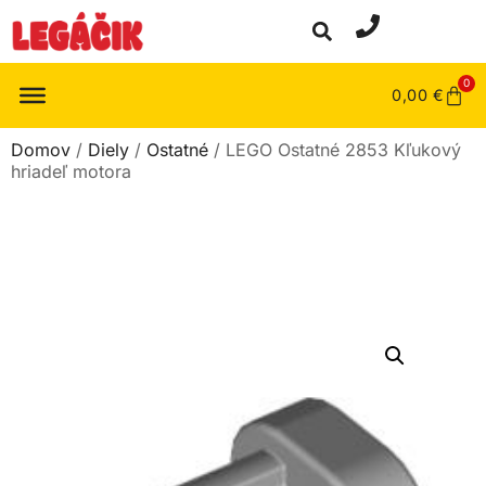
0
0,00
€
Domov
/
Diely
/
Ostatné
/ LEGO Ostatné 2853 Kľukový
hriadeľ motora