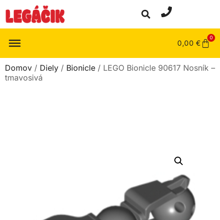
0
0,00
€
Domov
/
Diely
/
Bionicle
/ LEGO Bionicle 90617 Nosník –
tmavosivá