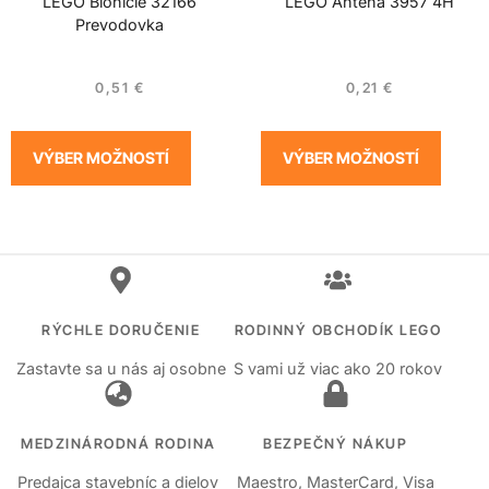
LEGO Bionicle 32166
LEGO Anténa 3957 4H
Prevodovka
0,51
€
0,21
€
VÝBER MOŽNOSTÍ
VÝBER MOŽNOSTÍ
RÝCHLE DORUČENIE
RODINNÝ OBCHODÍK LEGO
Zastavte sa u nás aj osobne
S vami už viac ako 20 rokov
MEDZINÁRODNÁ RODINA
BEZPEČNÝ NÁKUP
Predajca stavebníc a dielov
Maestro, MasterCard, Visa