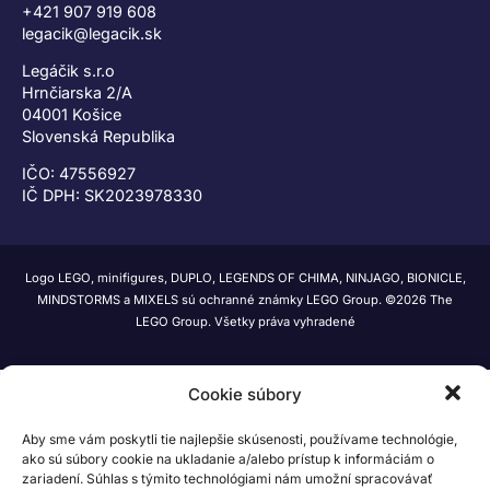
+421 907 919 608
legacik@legacik.sk
Legáčik s.r.o
Hrnčiarska 2/A
04001 Košice
Slovenská Republika
IČO: 47556927
IČ DPH: SK2023978330
Logo LEGO, minifigures, DUPLO, LEGENDS OF CHIMA, NINJAGO, BIONICLE,
MINDSTORMS a MIXELS sú ochranné známky LEGO Group. ©2026 The
LEGO Group. Všetky práva vyhradené
Cookie súbory
Aby sme vám poskytli tie najlepšie skúsenosti, používame technológie,
ako sú súbory cookie na ukladanie a/alebo prístup k informáciám o
zariadení. Súhlas s týmito technológiami nám umožní spracovávať