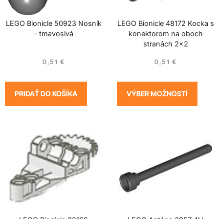
LEGO Bionicle 50923 Nosník
LEGO Bionicle 48172 Kocka s
– tmavosivá
konektorom na oboch
stranách 2×2
0,51
€
0,51
€
PRIDAŤ DO KOŠÍKA
VÝBER MOŽNOSTÍ