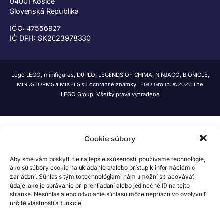
04001 Košice
Slovenská Republika
IČO: 47556927
IČ DPH: SK2023978330
Logo LEGO, minifigures, DUPLO, LEGENDS OF CHIMA, NINJAGO, BIONICLE,
MINDSTORMS a MIXELS sú ochranné známky LEGO Group. ©2026 The
LEGO Group. Všetky práva vyhradené
Cookie súbory
Aby sme vám poskytli tie najlepšie skúsenosti, používame technológie,
ako sú súbory cookie na ukladanie a/alebo prístup k informáciám o
zariadení. Súhlas s týmito technológiami nám umožní spracovávať
údaje, ako je správanie pri prehliadaní alebo jedinečné ID na tejto
stránke. Nesúhlas alebo odvolanie súhlasu môže nepriaznivo ovplyvniť
určité vlastnosti a funkcie.