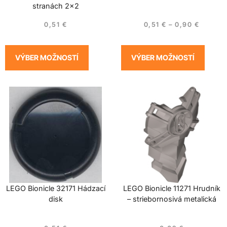
stranách 2×2
0,51
€
0,51
€
–
0,90
€
VÝBER MOŽNOSTÍ
VÝBER MOŽNOSTÍ
LEGO Bionicle 32171 Hádzací
LEGO Bionicle 11271 Hrudník
disk
– striebornosivá metalická