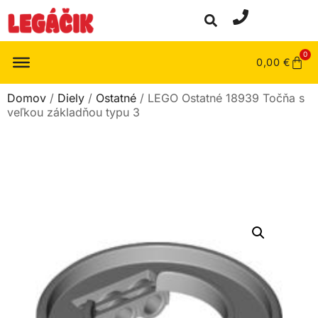
0
0,00
€
Domov
/
Diely
/
Ostatné
/ LEGO Ostatné 18939 Točňa s
veľkou základňou typu 3