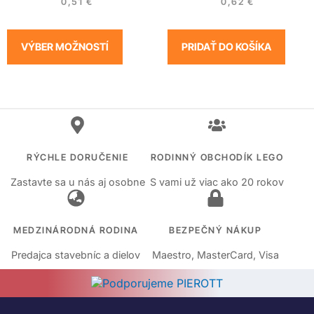
0,51
€
0,62
€
VÝBER MOŽNOSTÍ
PRIDAŤ DO KOŠÍKA
RÝCHLE DORUČENIE
RODINNÝ OBCHODÍK LEGO
Zastavte sa u nás aj osobne
S vami už viac ako 20 rokov
MEDZINÁRODNÁ RODINA
BEZPEČNÝ NÁKUP
Predajca stavebníc a dielov
Maestro, MasterCard, Visa