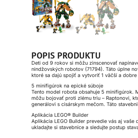
POPIS PRODUKTU
Deti od 9 rokov si môžu zinscenovať napínav
nindžovských robotov (71794). Táto úplne nov
ktoré sa dajú spojiť a vytvoriť 1 väčší a dob
5 minifigúrok na epické súboje
Tento model robota obsahuje 5 minifigúrok. M
môžu bojovať proti zlému triu – Raptonovi, kt
generálovi s cisárskym mečom. Táto stavebni
Aplikácia LEGO® Builder
Aplikácia LEGO Builder prevedie vás aj vaše d
ukladajte si stavebnice a sledujte postup stav