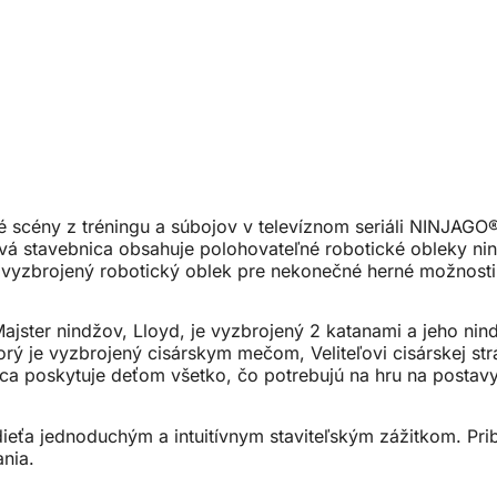
é scény z tréningu a súbojov v televíznom seriáli NINJAGO
á stavebnica obsahuje polohovateľné robotické obleky nind
re vyzbrojený robotický oblek pre nekonečné herné možnosti
ajster nindžov, Lloyd, je vyzbrojený 2 katanami a jeho nin
orý je vyzbrojený cisárskym mečom, Veliteľovi cisárskej st
ca poskytuje deťom všetko, čo potrebujú na hru na posta
ieťa jednoduchým a intuitívnym staviteľským zážitkom. Prib
ania.