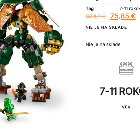
Tag
7-11 roko
75,85
€
87,13
€
NIE JE NA SKLADE
Nie je na sklade
7-11 RO
VEK