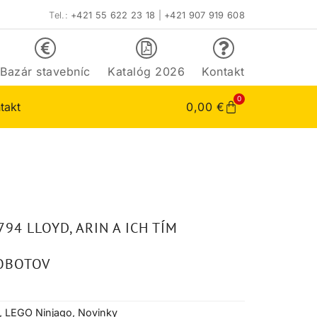
Tel.:
+421 55 622 23 18
|
+421 907 919 608
Bazár stavebníc
Katalóg 2026
Kontakt
0
takt
0,00
€
94 LLOYD, ARIN A ICH TÍM
OBOTOV
,
LEGO Ninjago
,
Novinky