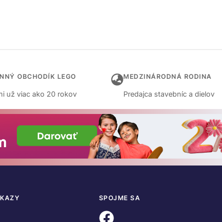
INNÝ OBCHODÍK LEGO
MEDZINÁRODNÁ RODINA
i už viac ako 20 rokov
Predajca stavebníc a dielov
DKAZY
SPOJME SA