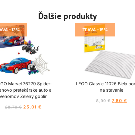
Ďalšie produkty
AVA -13%
ZĽAVA -15%
GO Marvel 76279 Spider-
LEGO Classic 11026 Biela po
novo pretekárske auto a
na stavanie
Venomov Zelený goblin
7,60
€
8,99
€
25,01
€
28,70
€