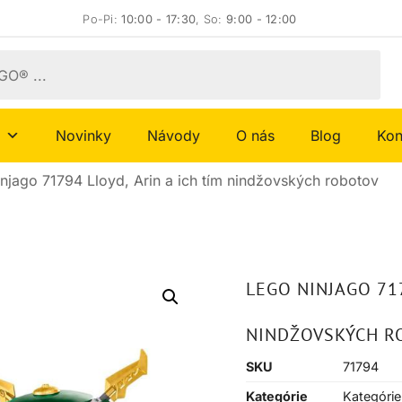
Po-Pi:
10:00 - 17:30
, So:
9:00 - 12:00
Novinky
Návody
O nás
Blog
Kon
jago 71794 Lloyd, Arin a ich tím nindžovských robotov
LEGO NINJAGO 717
NINDŽOVSKÝCH R
SKU
71794
Kategórie
Kategórie