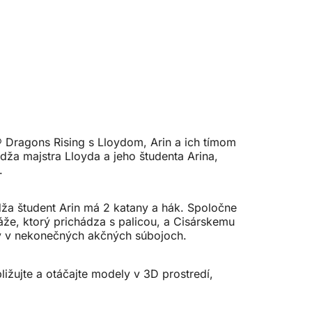
® Dragons Rising s Lloydom, Arin a ich tímom
ža majstra Lloyda a jeho študenta Arina,
.
dža študent Arin má 2 katany a hák. Spoločne
ráže, ktorý prichádza s palicou, a Cisárskemu
vy v nekonečných akčných súbojoch.
ližujte a otáčajte modely v 3D prostredí,