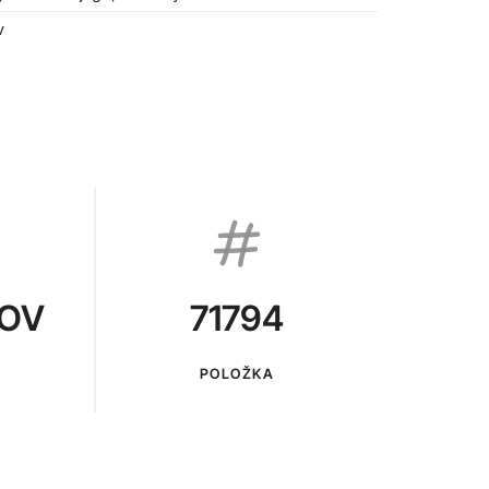
v
KOV
71794
POLOŽKA