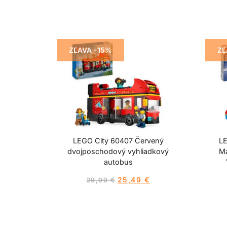
ZĽAVA -15%
ZĽ
LEGO City 60407 Červený
LE
dvojposchodový vyhliadkový
Ma
autobus
25,49
€
29,99
€