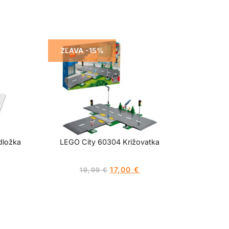
ZĽAVA -15%
dložka
LEGO City 60304 Križovatka
17,00
€
19,99
€