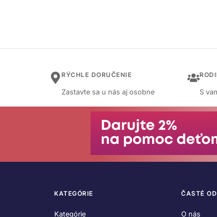
RÝCHLE DORUČENIE
ROD
Zastavte sa u nás aj osobne
S vam
KATEGÓRIE
ČASTÉ O
Kategórie
O nás