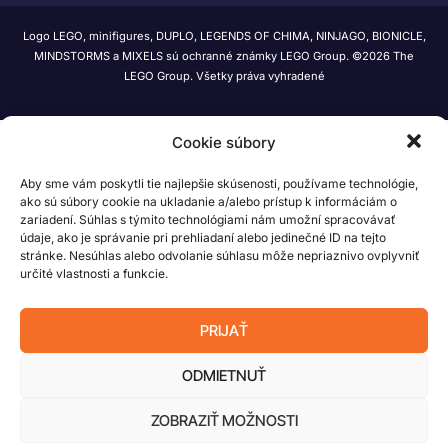
Logo LEGO, minifigures, DUPLO, LEGENDS OF CHIMA, NINJAGO, BIONICLE,
MINDSTORMS a MIXELS sú ochranné známky LEGO Group. ©2026 The
LEGO Group. Všetky práva vyhradené
Cookie súbory
Aby sme vám poskytli tie najlepšie skúsenosti, používame technológie,
ako sú súbory cookie na ukladanie a/alebo prístup k informáciám o
zariadení. Súhlas s týmito technológiami nám umožní spracovávať
údaje, ako je správanie pri prehliadaní alebo jedinečné ID na tejto
stránke. Nesúhlas alebo odvolanie súhlasu môže nepriaznivo ovplyvniť
určité vlastnosti a funkcie.
PRIJAŤ
ODMIETNUŤ
ZOBRAZIŤ MOŽNOSTI