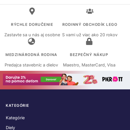
RÝCHLE DORUČENIE
RODINNÝ OBCHODÍK LEGO
Zastavte sa u nás aj osobne
S vami už viac ako 20 rokov
MEDZINÁRODNÁ RODINA
BEZPEČNÝ NÁKUP
Predajca stavebníc a dielov
Maestro, MasterCard, Visa
KATEGÓRIE
Kategórie
Diely