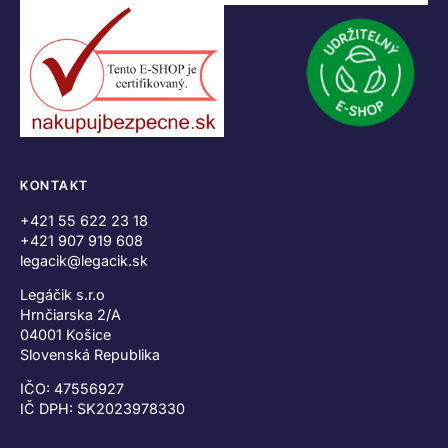
KONTAKT
+421 55 622 23 18
+421 907 919 608
legacik@legacik.sk
Legáčik s.r.o
Hrnčiarska 2/A
04001 Košice
Slovenská Republika
IČO: 47556927
IČ DPH: SK2023978330