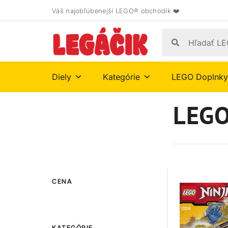
Váš najobľúbenejší LEGO® obchodík ❤️
Diely
Kategórie
LEGO Doplnky
LEGO
CENA
KATEGÓRIE