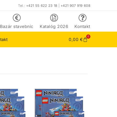
Tel.:
+421 55 622 23 18
|
+421 907 919 608
Bazár stavebníc
Katalóg 2026
Kontakt
0
takt
0,00
€