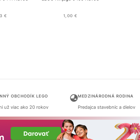
03
€
1,00
€
INNÝ OBCHODÍK LEGO
MEDZINÁRODNÁ RODINA
i už viac ako 20 rokov
Predajca stavebníc a dielov