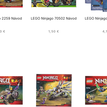
o 2259 Návod
LEGO Ninjago 70502 Návod
LEGO Ninjag
03
€
1,50
€
4,