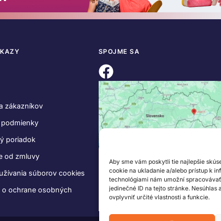
DKAZY
SPOJME SA
a zákazníkov
 podmienky
ý poriadok
e od zmluvy
Aby sme vám poskytli tie najlepšie skús
cookie na ukladanie a/alebo prístup k i
užívania súborov cookies
technológiami nám umožní spracovávať ú
jedinečné ID na tejto stránke. Nesúhlas
e o ochrane osobných
ovplyvniť určité vlastnosti a funkcie.