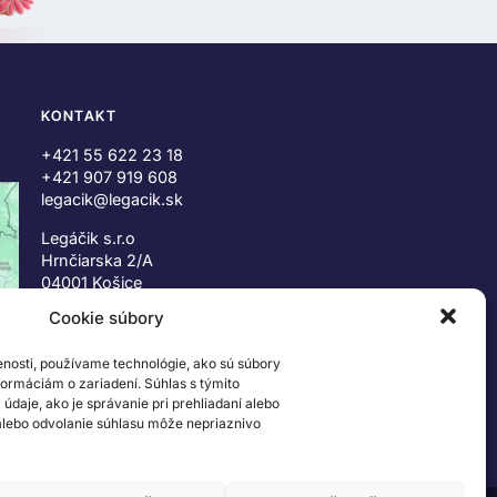
KONTAKT
+421 55 622 23 18
+421 907 919 608
legacik@legacik.sk
Legáčik s.r.o
Hrnčiarska 2/A
04001 Košice
Slovenská Republika
Cookie súbory
IČO: 47556927
enosti, používame technológie, ako sú súbory
IČ DPH: SK2023978330
nformáciám o zariadení. Súhlas s týmito
daje, ako je správanie pri prehliadaní alebo
 alebo odvolanie súhlasu môže nepriaznivo