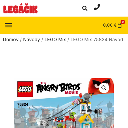
0
0,00
€
Domov
/
Návody
/
LEGO Mix
/ LEGO Mix 75824 Návod