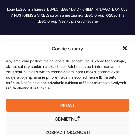
Logo LEGO, minifigures, DUPLO, LEGENDS OF CHIMA, NINJAGO, BIONICLE,
MINDSTORMS a MIXELS sú ochranné známky LEGO Group. ©2026 The
LEGO Group. Všetky práva vyhradené
Cookie súbory
Aby sme vám poskytli tie najlepšie skúsenosti, používame technológie,
ako sú súbory cookie na ukladanie a/alebo prístup k informáciám o
zariadení. Súhlas s týmito technológiami nám umožní spracovávať
údaje, ako je správanie pri prehliadaní alebo jedinečné ID na tejto
stránke. Nesúhlas alebo odvolanie súhlasu môže nepriaznivo ovplyvniť
určité vlastnosti a funkcie.
PRIJAŤ
ODMIETNUŤ
ZOBRAZIŤ MOŽNOSTI