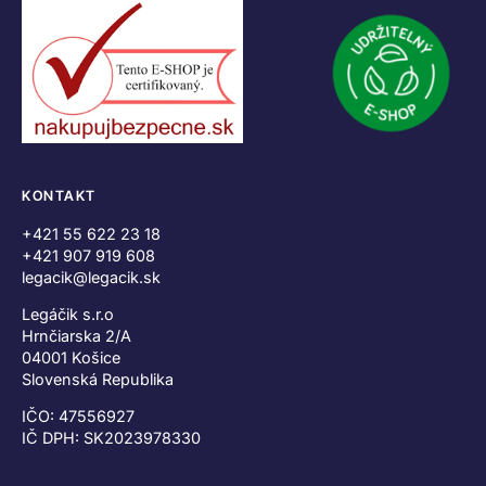
KONTAKT
+421 55 622 23 18
+421 907 919 608
legacik@legacik.sk
Legáčik s.r.o
Hrnčiarska 2/A
04001 Košice
Slovenská Republika
IČO: 47556927
IČ DPH: SK2023978330