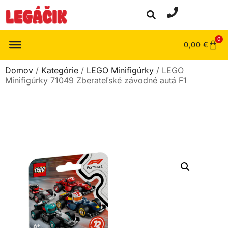
0
0,00
€
Domov
/
Kategórie
/
LEGO Minifigúrky
/ LEGO
Minifigúrky 71049 Zberateľské závodné autá F1