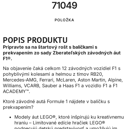
71049
POLOŽKA
POPIS PRODUKTU
Pripravte sa na štartový rošt s balíčkami s
prekvapením zo sady Zberateľských závodných áut
F1®.
Na objavenie čaká celkom 12 závodných vozidiel F1 s
pohyblivými kolesami a helmou z tímov RB20,
Mercedes-AMG, Ferrari, McLaren, Aston Martin, Alpine,
Williams, VCARB, Sauber a Haas F1 a vozidlo F1 a F1
ACADEMY™.
Ktoré závodné autá Formule 1 nájdete v balíčku s
prekvapením?
Modely áut LEGO®, ktoré inšpirujú ku kreatívnemu
hraniu – Limitované edície hračiek LEGO®
podnecujú detskú predstavivosť a umožňujú im