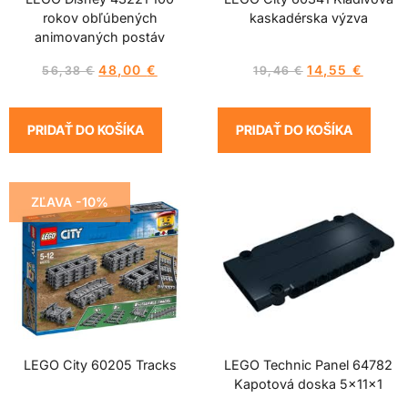
rokov obľúbených
kaskadérska výzva
animovaných postáv
48,00
€
14,55
€
56,38
€
19,46
€
PRIDAŤ DO KOŠÍKA
PRIDAŤ DO KOŠÍKA
ZĽAVA -10%
LEGO City 60205 Tracks
LEGO Technic Panel 64782
Kapotová doska 5x11x1