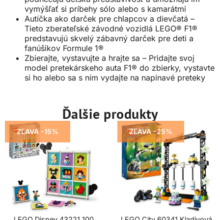
vymýšľať si príbehy sólo alebo s kamarátmi
Autíčka ako darček pre chlapcov a dievčatá –
Tieto zberateľské závodné vozidlá LEGO® F1®
predstavujú skvelý zábavný darček pre deti a
fanúšikov Formule 1®
Zbierajte, vystavujte a hrajte sa – Pridajte svoj
model pretekárskeho auta F1® do zbierky, vystavte
si ho alebo sa s ním vydajte na napínavé preteky
Ďalšie produkty
ZĽAVA -15%
ZĽAVA -25%
LEGO Disney 43221 100
LEGO City 60341 Kladivová