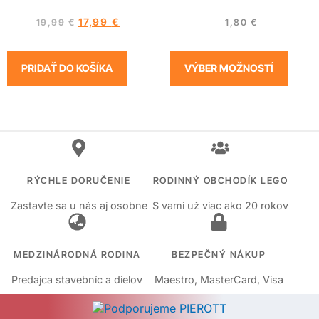
17,99
€
19,99
€
1,80
€
PRIDAŤ DO KOŠÍKA
VÝBER MOŽNOSTÍ
RÝCHLE DORUČENIE
RODINNÝ OBCHODÍK LEGO
Zastavte sa u nás aj osobne
S vami už viac ako 20 rokov
MEDZINÁRODNÁ RODINA
BEZPEČNÝ NÁKUP
Predajca stavebníc a dielov
Maestro, MasterCard, Visa