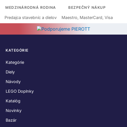
MEDZINÁRODNÁ RODINA
BEZPEČNÝ NÁKUP
Predajca stavebníc a dielov
Maestro, MasterCard, Visa
KATEGÓRIE
Kategórie
Diely
Návody
LEGO Doplnky
Katalóg
Novinky
Bazár