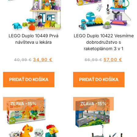
LEGO Duplo 10449 Prvá
LEGO Duplo 10422 Vesmírne
návšteva u lekára
dobrodružstvo s
raketoplánom 3 v 1
34,90
€
57,00
€
40,99
€
66,99
€
PRIDAŤ DO KOŠÍKA
PRIDAŤ DO KOŠÍKA
ZĽAVA -15%
ZĽAVA -15%