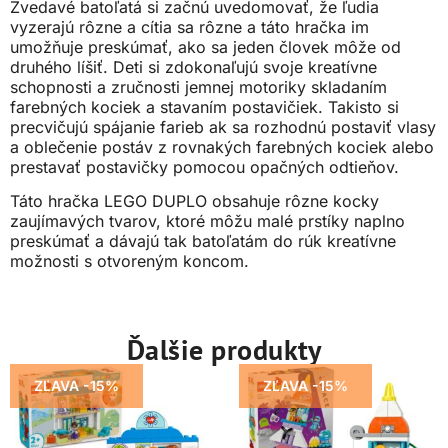
Zvedavé batoľatá si začnú uvedomovať, že ľudia
vyzerajú rôzne a cítia sa rôzne a táto hračka im
umožňuje preskúmať, ako sa jeden človek môže od
druhého líšiť. Deti si zdokonaľujú svoje kreatívne
schopnosti a zručnosti jemnej motoriky skladaním
farebných kociek a stavaním postavičiek. Takisto si
precvičujú spájanie farieb ak sa rozhodnú postaviť vlasy
a oblečenie postáv z rovnakých farebných kociek alebo
prestavať postavičky pomocou opačných odtieňov.
Táto hračka LEGO DUPLO obsahuje rôzne kocky
zaujímavých tvarov, ktoré môžu malé prstíky naplno
preskúmať a dávajú tak batoľatám do rúk kreatívne
možnosti s otvoreným koncom.
Ďalšie produkty
ZĽAVA -15%
ZĽAVA -15%