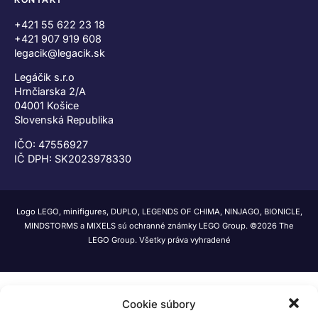
+421 55 622 23 18
+421 907 919 608
legacik@legacik.sk
Legáčik s.r.o
Hrnčiarska 2/A
04001 Košice
Slovenská Republika
IČO: 47556927
IČ DPH: SK2023978330
Logo LEGO, minifigures, DUPLO, LEGENDS OF CHIMA, NINJAGO, BIONICLE,
MINDSTORMS a MIXELS sú ochranné známky LEGO Group. ©2026 The
LEGO Group. Všetky práva vyhradené
Cookie súbory