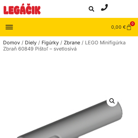
0
0,00
€
Domov
/
Diely
/
Figúrky
/
Zbrane
/ LEGO Minifigúrka
Zbraň 60849 Pištoľ – svetlosivá