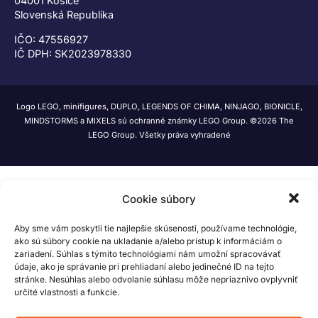
04001 Košice
Slovenská Republika
IČO: 47556927
IČ DPH: SK2023978330
Logo LEGO, minifigures, DUPLO, LEGENDS OF CHIMA, NINJAGO, BIONICLE,
MINDSTORMS a MIXELS sú ochranné známky LEGO Group. ©2026 The
LEGO Group. Všetky práva vyhradené
Cookie súbory
Aby sme vám poskytli tie najlepšie skúsenosti, používame technológie,
ako sú súbory cookie na ukladanie a/alebo prístup k informáciám o
zariadení. Súhlas s týmito technológiami nám umožní spracovávať
údaje, ako je správanie pri prehliadaní alebo jedinečné ID na tejto
stránke. Nesúhlas alebo odvolanie súhlasu môže nepriaznivo ovplyvniť
určité vlastnosti a funkcie.