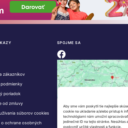
DKAZY
SPOJME SA
a zákazníkov
 podmienky
ý poriadok
e od zmluvy
Aby sme vám poskytli tie najlepšie skús
cookie na ukladanie a/alebo prístup k i
užívania súborov cookies
technológiami nám umožní spracovávať ú
jedinečné ID na tejto stránke. Nesúhlas
e o ochrane osobných
ovplyvniť určité vlastnosti a funkcie.