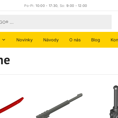
Po-Pi:
10:00 - 17:30
, So:
9:00 - 12:00
Novinky
Návody
O nás
Blog
Kon
ne