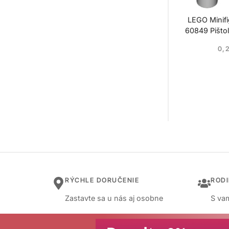
LEGO Minifi
60849 Pištoľ
0,
RÝCHLE DORUČENIE
ROD
Zastavte sa u nás aj osobne
S vam