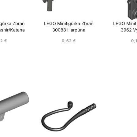
gúrka Zbraň
LEGO Minifigúrka Zbraň
LEGO Minif
shir/Katana
30088 Harpúna
3962 Vy
62
€
0,62
€
0,