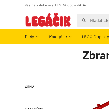
Váš najobľúbenejší LEGO® obchodík ❤️
Diely
Kategórie
LEGO Doplnky
Zbra
CENA
KATEGÓRIE