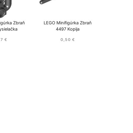
igúrka Zbraň
LEGO Minifigúrka Zbraň
sielačka
4497 Kopija
17
€
0,50
€