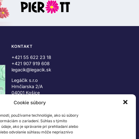
KONTAKT
+421 55 622 23 18
+421 907 919 608
legacik@legacik.sk
Legáčik s.r.o
Hrnčiarska 2/A
04001 Košice
Slovenská Republika
Cookie súbory
IČO: 47556927
enosti, používame technológie, ako sú súbory
IČ DPH: SK2023978330
nformáciám o zariadení. Súhlas s týmito
daje, ako je správanie pri prehliadaní alebo
 alebo odvolanie súhlasu môže nepriaznivo