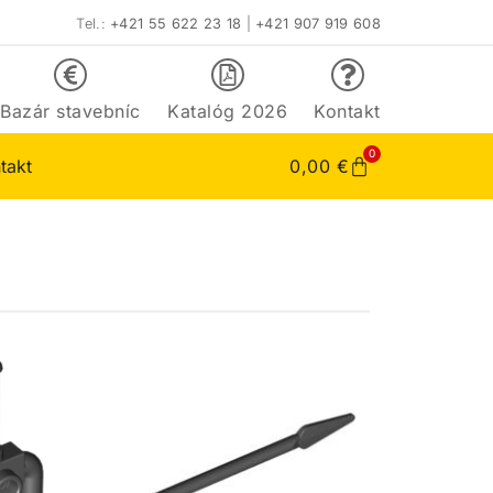
Tel.:
+421 55 622 23 18
|
+421 907 919 608
Bazár stavebníc
Katalóg 2026
Kontakt
0
takt
0,00
€