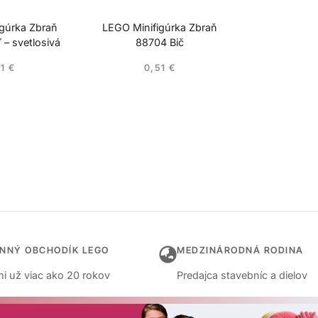
gúrka Zbraň
LEGO Minifigúrka Zbraň
 – svetlosivá
88704 Bič
21
€
0,51
€
INNÝ OBCHODÍK LEGO
MEDZINÁRODNÁ RODINA
i už viac ako 20 rokov
Predajca stavebníc a dielov