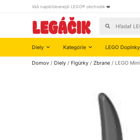
Váš najobľúbenejší LEGO® obchodík ❤️
Diely
Kategórie
LEGO Doplnky
Domov
/
Diely
/
Figúrky
/
Zbrane
/ LEGO Mini