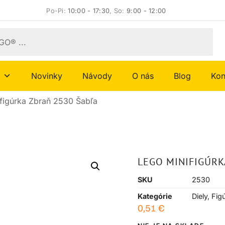
Po-Pi:
10:00 - 17:30
, So:
9:00 - 12:00
Novinky
Návody
O nás
Blog
Kon
figúrka Zbraň 2530 Šabľa
LEGO MINIFIGÚRK
SKU
2530
Kategórie
Diely
,
Fig
0,51
€