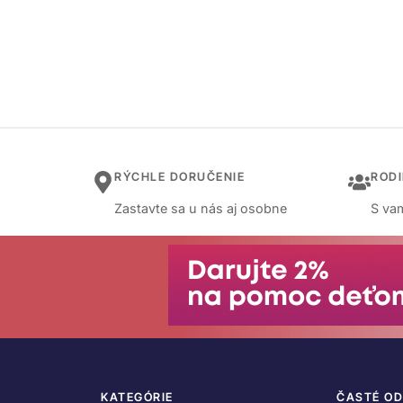
RÝCHLE DORUČENIE
ROD
Zastavte sa u nás aj osobne
S vam
KATEGÓRIE
ČASTÉ O