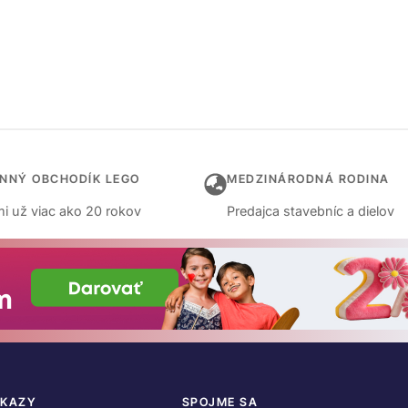
INNÝ OBCHODÍK LEGO
MEDZINÁRODNÁ RODINA
i už viac ako 20 rokov
Predajca stavebníc a dielov
DKAZY
SPOJME SA