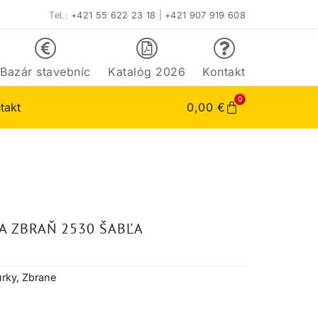
Tel.:
+421 55 622 23 18
|
+421 907 919 608
Bazár stavebníc
Katalóg 2026
Kontakt
0
takt
0,00
€
A ZBRAŇ 2530 ŠABĽA
úrky
,
Zbrane