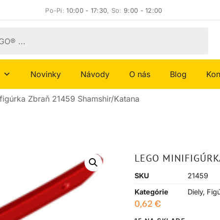
Po-Pi:
10:00 - 17:30
, So:
9:00 - 12:00
Novinky
Návody
O nás
Blog
Kon
figúrka Zbraň 21459 Shamshir/Katana
LEGO MINIFIGÚR
SKU
21459
Kategórie
Diely
,
Fig
0,62
€