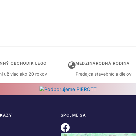
INNÝ OBCHODÍK LEGO
MEDZINÁRODNÁ RODINA
i už viac ako 20 rokov
Predajca stavebníc a dielov
DKAZY
SPOJME SA