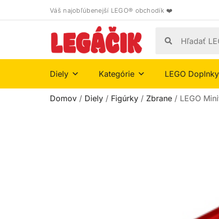
Váš najobľúbenejší LEGO® obchodík ❤️
Diely
Kategórie
LEGO Doplnky
Domov
/
Diely
/
Figúrky
/
Zbrane
/ LEGO Mini