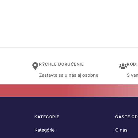
RÝCHLE DORUČENIE
ROD
Zastavte sa u nás aj osobne
S vam
KATEGÓRIE
ČASTÉ O
Kategórie
O nás