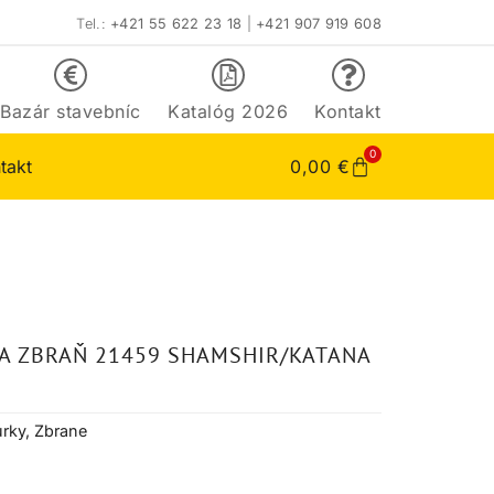
Tel.:
+421 55 622 23 18
|
+421 907 919 608
Bazár stavebníc
Katalóg 2026
Kontakt
0
takt
0,00
€
KA ZBRAŇ 21459 SHAMSHIR/KATANA
úrky
,
Zbrane