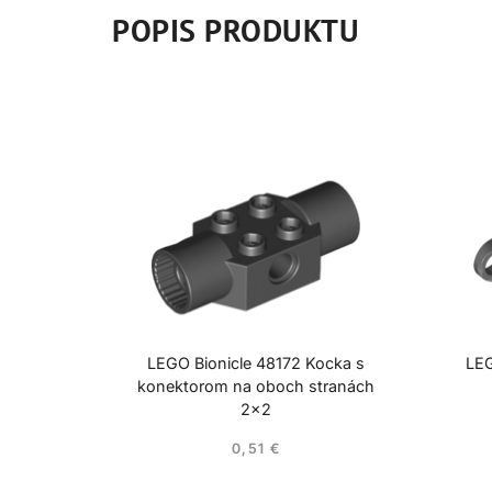
POPIS PRODUKTU
LEGO Bionicle 48172 Kocka s
LEG
konektorom na oboch stranách
2×2
0,51
€