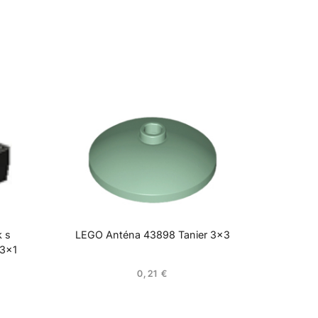
k s
LEGO Anténa 43898 Tanier 3×3
x3x1
0,21
€