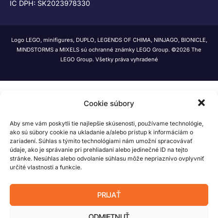
IČ DPH: SK2023978330
Logo LEGO, minifigures, DUPLO, LEGENDS OF CHIMA, NINJAGO, BIONICLE,
MINDSTORMS a MIXELS sú ochranné známky LEGO Group. ©2026 The
LEGO Group. Všetky práva vyhradené
Cookie súbory
Aby sme vám poskytli tie najlepšie skúsenosti, používame technológie,
ako sú súbory cookie na ukladanie a/alebo prístup k informáciám o
zariadení. Súhlas s týmito technológiami nám umožní spracovávať
údaje, ako je správanie pri prehliadaní alebo jedinečné ID na tejto
stránke. Nesúhlas alebo odvolanie súhlasu môže nepriaznivo ovplyvniť
určité vlastnosti a funkcie.
PRIJAŤ
ODMIETNUŤ