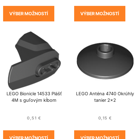
VÝBER MOŽNOSTÍ
VÝBER MOŽNOSTÍ
LEGO Bionicle 14533 Plášť
LEGO Anténa 4740 Okrúhly
4M s guľovým kĺbom
tanier 2×2
0,51
€
0,15
€
VÝBER MOŽNOSTÍ
VÝBER MOŽNOSTÍ