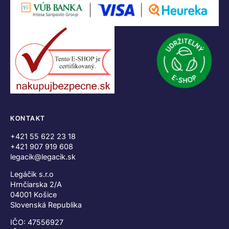
KONTAKT
+421 55 622 23 18
+421 907 919 608
legacik@legacik.sk
Legáčik s.r.o
Hrnčiarska 2/A
04001 Košice
Slovenská Republika
IČO: 47556927