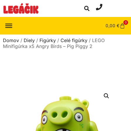
0
0,00
€
Domov
/
Diely
/
Figúrky
/
Celé figúrky
/ LEGO
Minifigúrka x5 Angry Birds – Pig Piggy 2