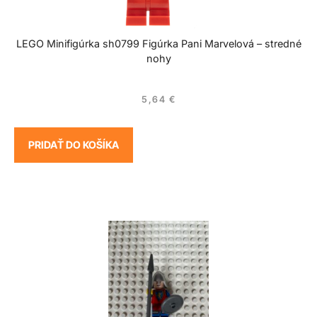
LEGO Minifigúrka sh0799 Figúrka Pani Marvelová – stredné
nohy
5,64
€
PRIDAŤ DO KOŠÍKA