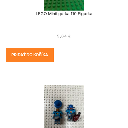
LEGO Minifigúrka 110 Figúrka
5,64
€
PRIDAŤ DO KOŠÍKA