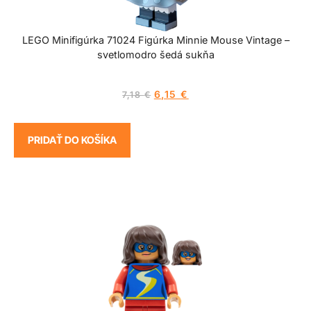
LEGO Minifigúrka 71024 Figúrka Minnie Mouse Vintage –
svetlomodro šedá sukňa
6,15
€
7,18
€
PRIDAŤ DO KOŠÍKA