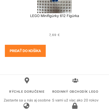
LEGO Minifigúrky 612 Figúrka
7,69
€
PRIDAŤ DO KOŠÍKA
RÝCHLE DORUČENIE
RODINNÝ OBCHODÍK LEGO
Zastavte sa u nás aj osobne
S vami už viac ako 20 rokov