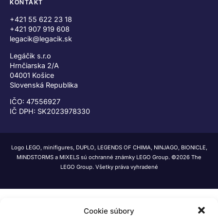
KONTAKT
+421 55 622 23 18
+421 907 919 608
legacik@legacik.sk
Legáčik s.r.o
Hrnčiarska 2/A
04001 Košice
Slovenská Republika
IČO: 47556927
IČ DPH: SK2023978330
Logo LEGO, minifigures, DUPLO, LEGENDS OF CHIMA, NINJAGO, BIONICLE,
MINDSTORMS a MIXELS sú ochranné známky LEGO Group. ©2026 The
LEGO Group. Všetky práva vyhradené
Cookie súbory